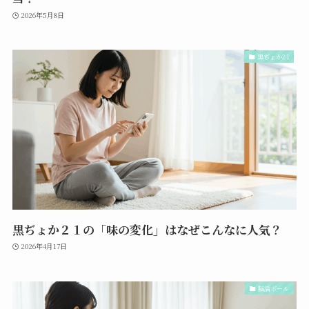
2026年5月8日
黒ぢょか21
黒ぢょか２１の「味の変化」はなぜこんなに人気？
2026年4月17日
脳活ボール