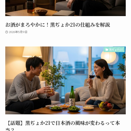
お酒がまろやかに！黒ぢょか21の仕組みを解説
2026年5月9日
黒ぢょか21
【話題】黒ぢょか21で日本酒の風味が変わるって本
当？