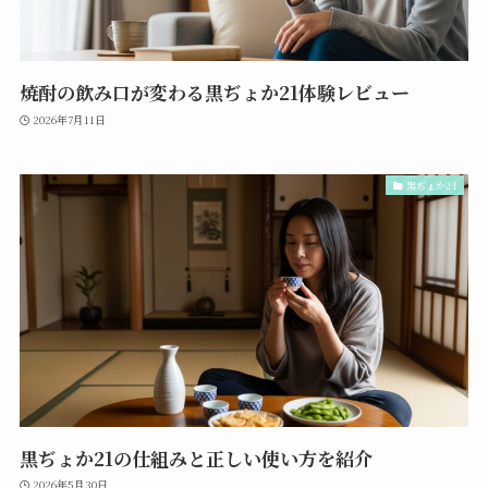
焼酎の飲み口が変わる黒ぢょか21体験レビュー
2026年7月11日
黒ぢょか21
黒ぢょか21の仕組みと正しい使い方を紹介
2026年5月30日