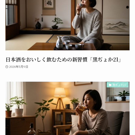
日本酒をおいしく飲むための新習慣「黒ぢょか21」
2026年5月9日
黒ぢょか21