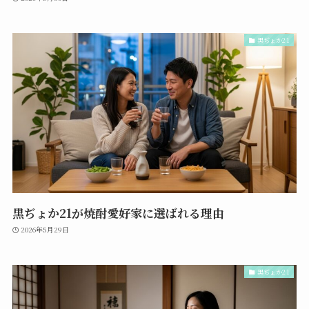
黒ぢょか21
黒ぢょか21が焼酎愛好家に選ばれる理由
2026年5月29日
黒ぢょか21