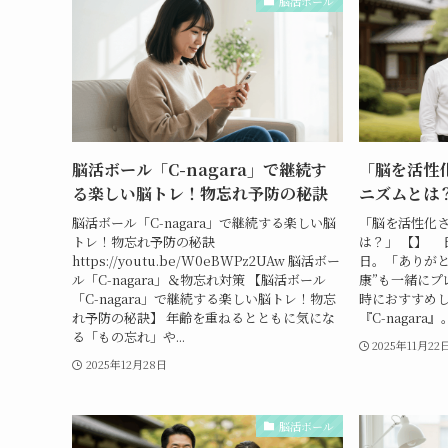
脳活ボール
脳活ボール「C-nagara」で継続す
「脳を活性
る楽しい脳トレ！物忘れ予防の秘訣
ニズムとは
脳活ボール「C-nagara」で継続する楽しい脳
「脳を活性化
トレ！物忘れ予防の秘訣
は？」 【】 
https://youtu.be/W0eBWPz2UAw 脳活ボー
日。「ありがと
ル「C-nagara」＆物忘れ対策 【脳活ボール
康”も一緒にプ
「C-nagara」で継続する楽しい脳トレ！物忘
時におすすめ
れ予防の秘訣】 年齢を重ねるとともに気にな
『C-nagara
る「もの忘れ」や...
2025年11月22
2025年12月28日
脳活ボール