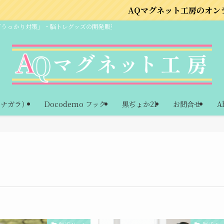
AQマグネット工房のオンラインショップは
「うっかり対策」・脳トレグッズの開発販売
ーナガラ）
Docodemo フック
黒ぢょか21
お問合せ
A