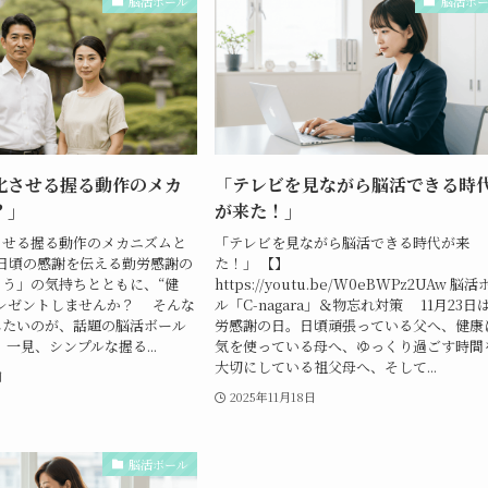
脳活ボール
脳活ボ
化させる握る動作のメカ
「テレビを見ながら脳活できる時
？」
が来た！」
させる握る動作のメカニズムと
「テレビを見ながら脳活できる時代が来
日頃の感謝を伝える勤労感謝の
た！」 【】
う」の気持ちとともに、“健
https://youtu.be/W0eBWPz2UAw 脳
レゼントしませんか？ そんな
ル「C-nagara」＆物忘れ対策 11月23日
したいのが、話題の脳活ボール
労感謝の日。日頃頑張っている父へ、健康
』。一見、シンプルな握る...
気を使っている母へ、ゆっくり過ごす時間
大切にしている祖父母へ、そして...
日
2025年11月18日
脳活ボール