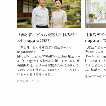
「赤と青、どっちを選ぶ？脳活ボー
【脳活デビ
ルC-nagaraの魅力」
nagara
「赤と青、どっちを選ぶ？脳活ボールC-
【脳活デビュー】
nagaraの魅力」 【】
今日からスター
https://youtu.be/W0eBWPz2UAw 脳活ボー
ボール「C-na
ル「C-nagara」＆物忘れ対策 11月23日、勤
忙しい毎日に
労感謝の日。日頃から家族のために頑張って
ラスしませんか
くれているお父さん、お母さん、そしておじ
ム、脳活ボール「C
いちゃんおばあちゃんに...
2025年10月19
2025年10月27日