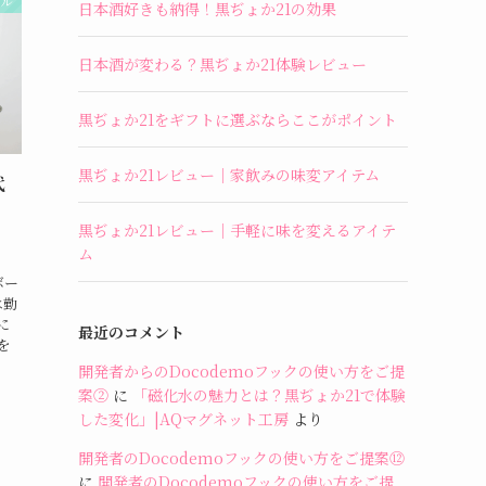
ール
日本酒好きも納得！黒ぢょか21の効果
日本酒が変わる？黒ぢょか21体験レビュー
黒ぢょか21をギフトに選ぶならここがポイント
黒ぢょか21レビュー｜家飲みの味変アイテム
代
黒ぢょか21レビュー｜手軽に味を変えるアイテ
ム
活ボー
は勤
に
最近のコメント
を
開発者からのDocodemoフックの使い方をご提
案②
に
「磁化水の魅力とは？黒ぢょか21で体験
した変化」|AQマグネット工房
より
開発者のDocodemoフックの使い方をご提案⑫
に
開発者のDocodemoフックの使い方をご提