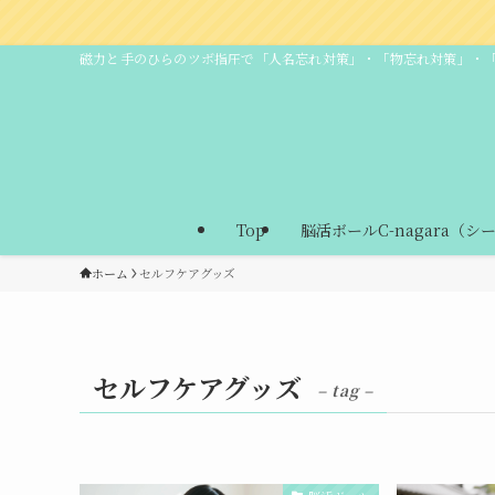
磁力と手のひらのツボ指圧で「人名忘れ対策」・「物忘れ対策」・
Top
脳活ボールC-nagara（シ
ホーム
セルフケアグッズ
セルフケアグッズ
– tag –