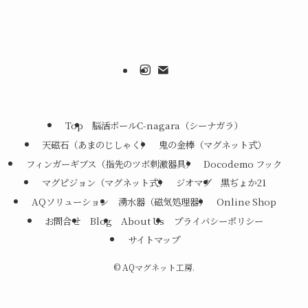
Top
脳活ボールC-nagara（シーナガラ）
天磁石（あまのじしゃく）
鬼の金棒（マグネット式）
フィンガーギブス（指先のツボ刺激器具）
Docodemo フック
マグピジョン（マグネット式）
ジオマグ
黒ぢょか21
AQソリューション
湧水器（磁気処理器）
Online Shop
お問合せ
Blog
About Us
プライバシーポリシー
サイトマップ
©
AQマグネット工房.