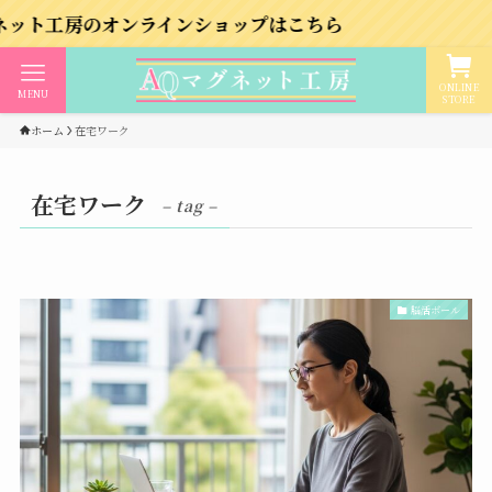
房のオンラインショップはこちら
ONLINE
MENU
STORE
ホーム
在宅ワーク
在宅ワーク
– tag –
脳活ボール