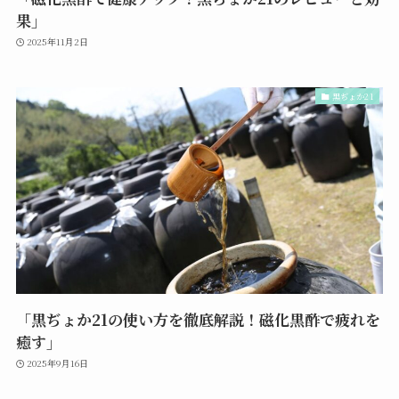
果」
2025年11月2日
黒ぢょか21
「黒ぢょか21の使い方を徹底解説！磁化黒酢で疲れを
癒す」
2025年9月16日