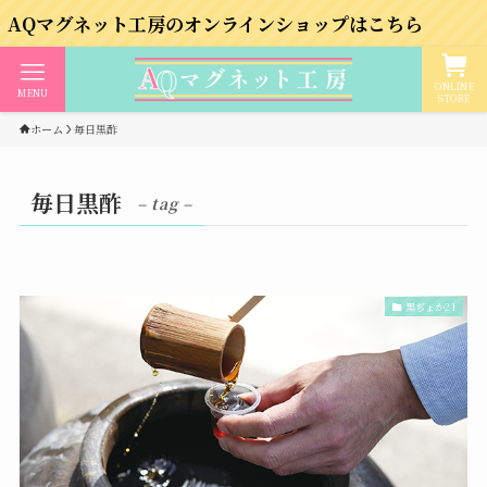
グネット工房のオンラインショップはこちら
ONLINE
MENU
STORE
ホーム
毎日黒酢
毎日黒酢
– tag –
黒ぢょか21