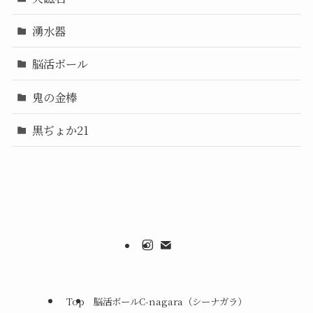
湧水器
脳活ボール
鬼の金棒
黒ぢょか21
Top
脳活ボールC-nagara（シーナガラ）