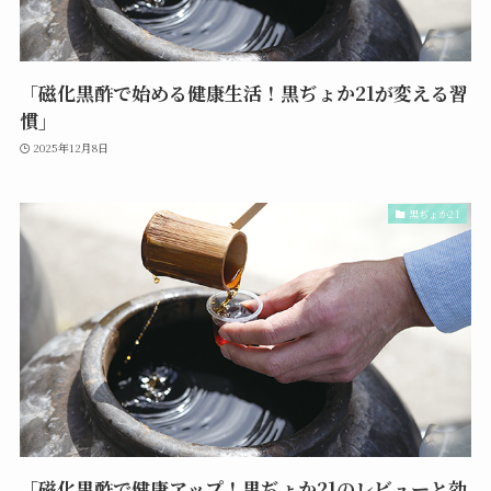
「磁化黒酢で始める健康生活！黒ぢょか21が変える習
慣」
2025年12月8日
黒ぢょか21
「磁化黒酢で健康アップ！黒ぢょか21のレビューと効