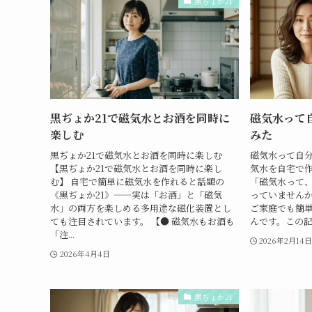
黒ぢょか21
黒ぢょか21で磁気水とお酒を同時に
磁気水って
楽しむ
みた
黒ぢょか21で磁気水とお酒を同時に楽しむ
磁気水って自分
【黒ぢょか21で磁気水とお酒を同時に楽し
気水を自宅で
む】 自宅で簡単に磁気水を作れると話題の
「磁気水って
《黒ぢょか21》——実は「お酒」と「磁気
っていません
水」の両方を楽しめる多用途な磁化装置とし
ご家庭でも簡
ても注目されています。 【● 磁気水もお酒も
んです。この記
「注...
2026年2月14
2026年4月4日
黒ぢょか21