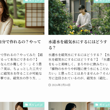
黒ぢょか21
黒ぢょか
自分で作れるの？やって
水道水を磁気水にするにはどうす
る？
で作れるの？やってみた 【磁
水道水を磁気水にするにはどうする？ 【水
作るって本当にできるの？】
水を磁気水にするにはどうする？】 「水道
、なんだか難しそう…」そう思
をもっと美味しく、まろやかに飲みたい」
か？実は、ちょっとした工夫で
「植物の水やりや料理に使う水にもこだわ
単に磁気水を作ることが可能な
たい」と思ったことはありませんか？そん
事では、磁気水の作り方、...
方に注目されているのが、磁気水（磁化...
日
2026年2月14日
黒ぢょか21
黒ぢょか