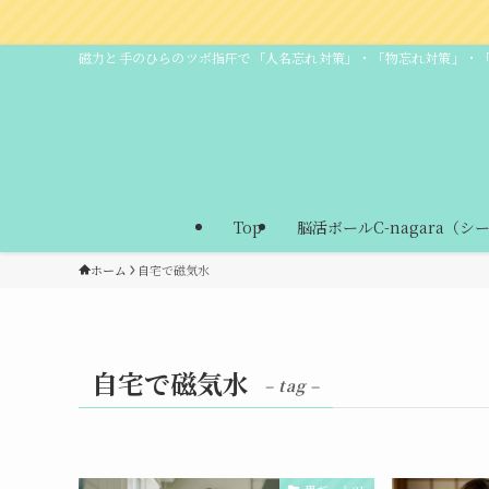
磁力と手のひらのツボ指圧で「人名忘れ対策」・「物忘れ対策」・
Top
脳活ボールC-nagara（シ
ホーム
自宅で磁気水
自宅で磁気水
– tag –