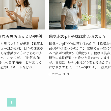
るなら黒ぢょか21が便利
磁気水のpHや味は変わるのか？
ら黒ぢょか21が便利 【磁気水
磁気水のpHや味は変わるのか？ 【磁気水
ょか21が便利】 日々の健康や
pHや味は変わるのか？】 家庭でも手軽に
直しを意識する方にじわじわ人
ると話題の磁気水（磁化水）。健康や美容
水」。ですが、「磁気水 作り
植物の成長促進にも良いと言われています
磁化水 自作 簡単」と検索して
が、実際に「味やpHはどう変わるのか？
やDIYキットなどが...
になりますよね。 この記事では、「磁気水..
2026年1月17日
1