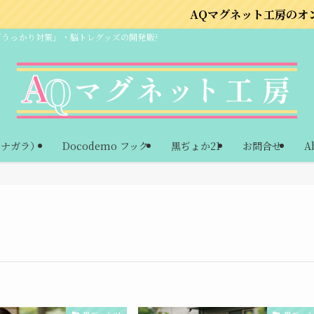
AQマグネット工房のオンラインショップ
「うっかり対策」・脳トレグッズの開発販売
ーナガラ）
Docodemo フック
黒ぢょか21
お問合せ
A