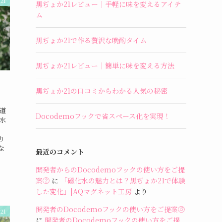
21
黒ぢょか21レビュー｜手軽に味を変えるアイテ
ム
黒ぢょか21で作る贅沢な晩酌タイム
黒ぢょか21レビュー｜簡単に味を変える方法
黒ぢょか21の口コミからわかる人気の秘密
道
Docodemoフックで省スペース化を実現！
水
り
な
最近のコメント
開発者からのDocodemoフックの使い方をご提
案②
に
「磁化水の魅力とは？黒ぢょか21で体験
した変化」|AQマグネット工房
より
開発者のDocodemoフックの使い方をご提案⑫
21
に
開発者のDocodemoフックの使い方をご提