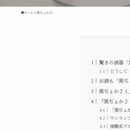
ホーム
黒ぢょか21
驚きの酒器「
どうして
お酒も「黒ぢ
黒ぢょか２１
『黒ぢょか２
「黒ぢょ
ワンラン
炭酸系ア