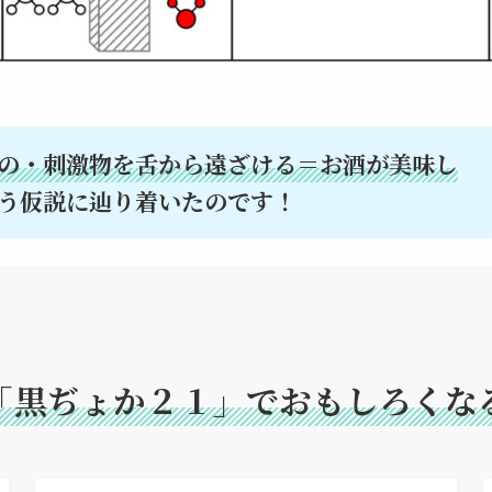
の・刺激物を舌から遠ざける＝お酒が美味し
う仮説に辿り着いたのです！
「黒ぢょか２１」でおもしろくな