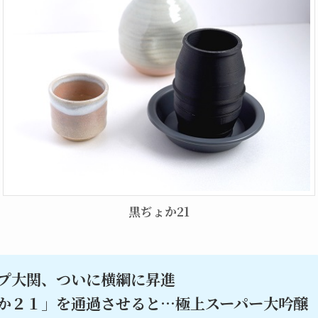
黒ぢょか21
プ大関、ついに横綱に昇進
か２１」を通過させると…極上スーパー大吟醸