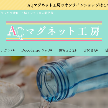
グネット工房のオンラインショップはこちら
「うっかり対策」・脳トレグッズの開発販売
ーナガラ）
Docodemo フック
黒ぢょか21
お問合せ
A