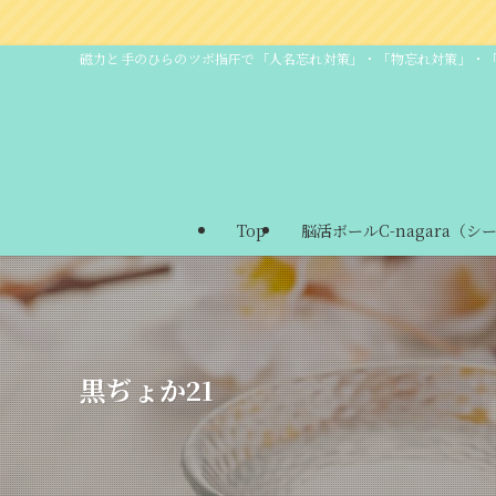
AQマ
磁力と手のひらのツボ指圧で「人名忘れ対策」・「物忘れ対策」・
Top
脳活ボールC-nagara（シ
黒ぢょか21