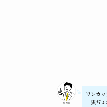
ワンカッ
「黒ぢょ
制作者