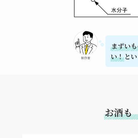
まずいも
い！
とい
制作者
お酒も