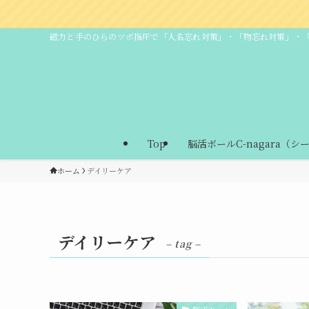
磁力と手のひらのツボ指圧で「人名忘れ対策」・「物忘れ対策」・
Top
脳活ボールC-nagara（シ
ホーム
デイリーケア
デイリーケア
– tag –