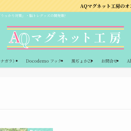
AQマグネット工房のオンラインショップ
「うっかり対策」・脳トレグッズの開発販売
ーナガラ）
Docodemo フック
黒ぢょか21
お問合せ
A