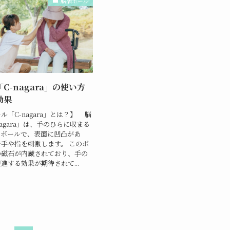
脳活ボール
C-nagara」の使い方
効果
「C-nagara」とは？】 脳
agara」は、手のひらに収まる
なボールで、表面に凹凸があ
手や指を刺激します。 このボ
の磁石が内蔵されており、手の
進する効果が期待されて...
日