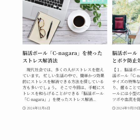
脳活ボール
脳活ボール「C-nagara」を使った
脳活ボール「
ストレス解消法
とボケ防止
現代社会では、多くの人がストレスを抱え
【１．脳活ボール
ています。 忙しい生活の中で、簡単かつ効果
活ボール「C-n
的にストレスを解消できる方法を探している
サイズの特殊
方も多いでしょう。 そこで今回は、手軽にス
り、握ることで
トレスを和らげることができる「脳活ボール
ールには小型
「C-nagara」」を使ったストレス解消...
ツボや血流を促
2024年11月6日
2024年9月19