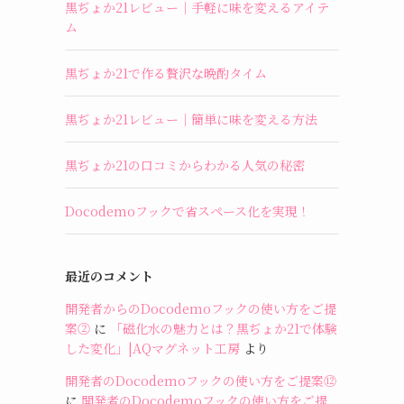
黒ぢょか21レビュー｜手軽に味を変えるアイテ
ム
黒ぢょか21で作る贅沢な晩酌タイム
黒ぢょか21レビュー｜簡単に味を変える方法
黒ぢょか21の口コミからわかる人気の秘密
Docodemoフックで省スペース化を実現！
最近のコメント
開発者からのDocodemoフックの使い方をご提
案②
に
「磁化水の魅力とは？黒ぢょか21で体験
した変化」|AQマグネット工房
より
開発者のDocodemoフックの使い方をご提案⑫
に
開発者のDocodemoフックの使い方をご提