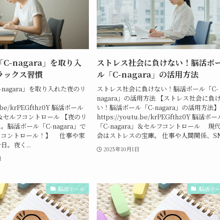
C-nagara」を取り入
ストレス社会に負けない！脳活ボ
ラックス習慣
ル「C-nagara」の活用方法
nagara」を取り入れた夜のリ
ストレス社会に負けない！脳活ボール「C-
nagara」の活用方法 【ストレス社会に負
tu.be/krPEGfthz0Y 脳活ボール
い！脳活ボール「C-nagara」の活用方法
a」＆セルフコントロール 【夜のリ
https://youtu.be/krPEGfthz0Y 脳活ボ
脳活ボール「C-nagara」で
「C-nagara」＆セルフコントロール 現
フコントロール！】 仕事や家
会はストレスの宝庫。 仕事や人間関係、SN.
。夜く...
2025年10月1日
日
脳活ボール
脳活ボ