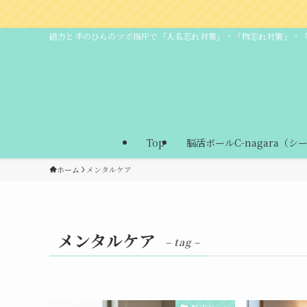
磁力と手のひらのツボ指圧で「人名忘れ対策」・「物忘れ対策」・
Top
脳活ボールC-nagara（シ
ホーム
メンタルケア
メンタルケア
– tag –