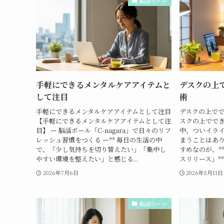
脳活ボール
手軽にできるメンタルケアアイテムと
デスクの上
して注目
術
手軽にできるメンタルケアアイテムとして注目
デスクの上でで
【手軽にできるメンタルケアアイテムとして注
スクの上ででき
目】 ー 脳活ボール「C-nagara」で日々のリフ
中、ついイラ
レッシュ習慣をつくる ー** 毎日の生活の中
まうことはあ
で、「少し気持ちを切り替えたい」「集中し
すめなのが、*
やすい環境を整えたい」と感じる...
スリリース」**
2026年7月6日
2026年5月11日
脳活ボール