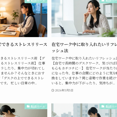
脳活ボール
脳活ボ
でできるストレスリリース
在宅ワーク中に取り入れたいリフ
ッシュ法
きるストレスリリース術 【デ
在宅ワーク中に取り入れたいリフレッシュ
るストレスリリース術】 仕事
【自宅で長時間のデスクワーク、気づけば
イラしたり、集中力が切れてし
も心もカチコチに…】 在宅ワークが当たり
りませんか？そんなときにおす
になった今、仕事の合間にどのように気分
*「デスクの上でできるストレ
換をしていますか？同じ姿勢で作業を続け
です。 忙しい日常の中...
いると、集中力が下がったり、気持ちが...
2026年5月5日
脳活ボール
脳活ボ