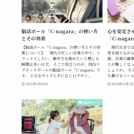
脳活ボール「C-nagara」の使い方
心を安定さ
とその効果
「C-naga
【脳活ボール「C-nagara」の使い方とその効
現代社会では
果について】 現代の忙しい日常の中で、リ
安を抱えながら
ラックスしたい、集中力を高めたいと感じる
庭、日常の雑
瞬間は多いはず。 そこで役立つのが、凹凸マ
とが難しくな
グネットボールの脳活ボール「C-nagara」で
しょうか。 そ
す。 小さなサイズと手になじむデザイ...
ち着けるツール
2025年1月30日
2024年11月2日
脳活ボール