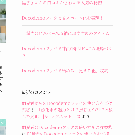
ール
黒ぢょか21の口コミからわかる人気の秘密
Docodemoフックで省スペース化を実現！
工場内の省スペース収納におすすめのアイテム
Docodemoフックで“探す時間ゼロ”の職場づく
レ
り
法
Docodemoフックで始める「見える化」収納
体
前
転
て
最近のコメント
開発者からのDocodemoフックの使い方をご提
案②
に
「磁化水の魅力とは？黒ぢょか21で体験
した変化」|AQマグネット工房
より
ール
開発者のDocodemoフックの使い方をご提案⑫
に
開発者のDocodemoフックの使い方をご提