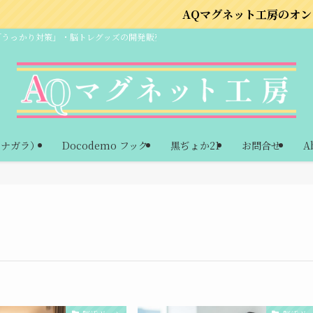
AQマグネット工房のオンラインショップは
「うっかり対策」・脳トレグッズの開発販売
ーナガラ）
Docodemo フック
黒ぢょか21
お問合せ
A