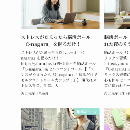
ストレスがたまったら脳活ボール
脳活ボール「
「C-nagara」を握るだけ！
れた夜のリ
ストレスがたまったら脳活ボール「C-
脳活ボール「C-
nagara」を握るだけ！
ラックス習慣
https://youtu.be/krPEGfthz0Y 脳活ボール
https://you
「C-nagara」＆セルフコントロール 【「スト
「C-nagar
レスがたまったら『C-nagara』！握るだけで
ラックス習慣に。
セルフコントロール力アップ！」】 現代はス
心も体もセル
トレス社会。仕事、人...
事に追われた一日
2025年12月30日
2025年11月18
脳活ボール