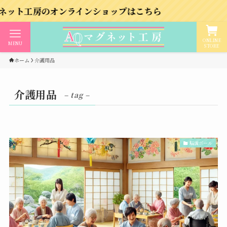
房のオンラインショップはこちら
ONLINE
MENU
STORE
ホーム
介護用品
介護用品
– tag –
脳活ボール