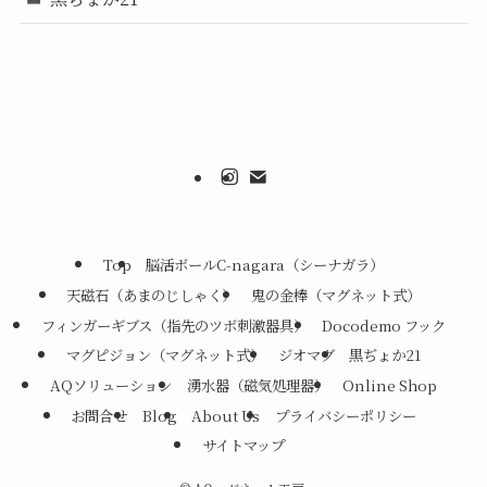
Top
脳活ボールC-nagara（シーナガラ）
天磁石（あまのじしゃく）
鬼の金棒（マグネット式）
フィンガーギブス（指先のツボ刺激器具）
Docodemo フック
マグピジョン（マグネット式）
ジオマグ
黒ぢょか21
AQソリューション
湧水器（磁気処理器）
Online Shop
お問合せ
Blog
About Us
プライバシーポリシー
サイトマップ