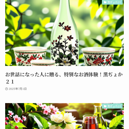
黒ぢょか21
お世話になった人に贈る、特別なお酒体験！黒ぢょか
２１
2025年7月1日
黒ぢょか21