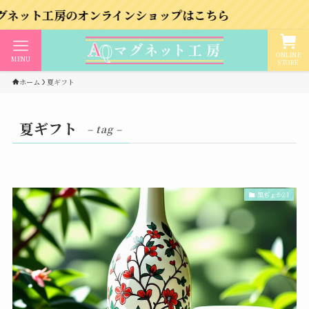
工房のオンラインショップはこちら
ONLINE
MENU
STORE
ホーム
夏ギフト
夏ギフト
– tag –
黒ぢょか21