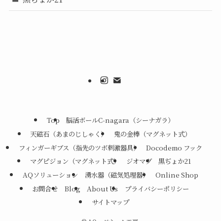
Top
脳活ボールC-nagara（シーナガラ）
天磁石（あまのじしゃく）
鬼の金棒（マグネット式）
フィンガーギブス（指先のツボ刺激器具）
Docodemo フック
マグピジョン（マグネット式）
ジオマグ
黒ぢょか21
AQソリューション
湧水器（磁気処理器）
Online Shop
お問合せ
Blog
About Us
プライバシーポリシー
サイトマップ