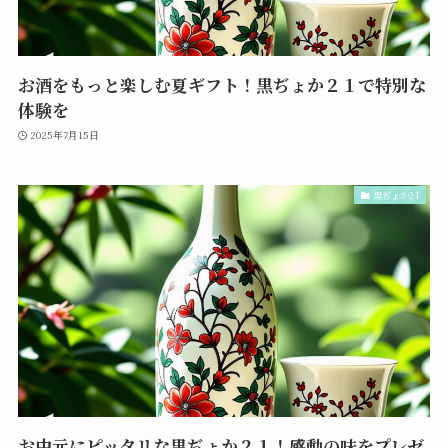
お酒をもっと楽しむ夏ギフト！黒ぢょか２１で特別な
体験を
2025年7月15日
黒ぢょか21
お中元にピッタリな黒ぢょか２１！感動の味をプレゼ