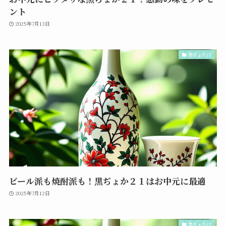
ント
2025年7月13日
黒ぢょか21
ビール派も焼酎派も！黒ぢょか２１はお中元に最適
2025年7月12日
黒ぢょか21