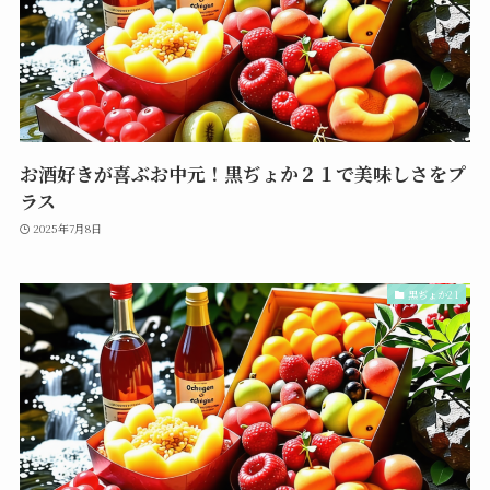
お酒好きが喜ぶお中元！黒ぢょか２１で美味しさをプ
ラス
2025年7月8日
黒ぢょか21