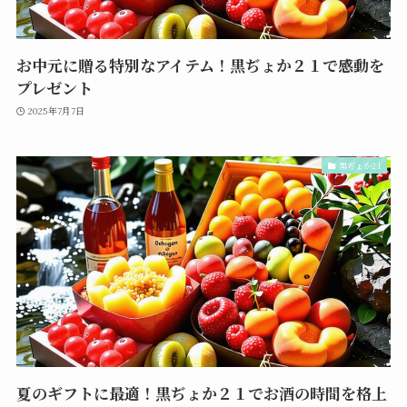
お中元に贈る特別なアイテム！黒ぢょか２１で感動を
プレゼント
2025年7月7日
黒ぢょか21
夏のギフトに最適！黒ぢょか２１でお酒の時間を格上