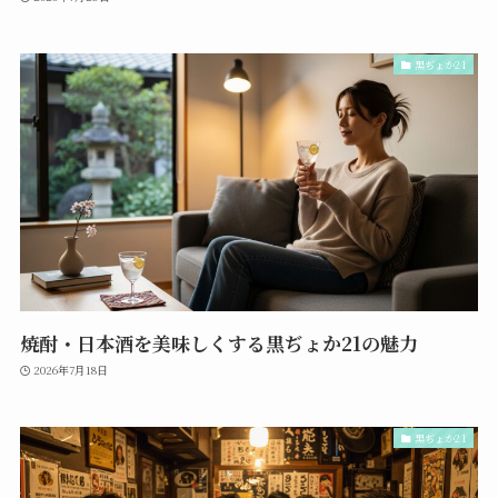
黒ぢょか21
焼酎・日本酒を美味しくする黒ぢょか21の魅力
2026年7月18日
黒ぢょか21