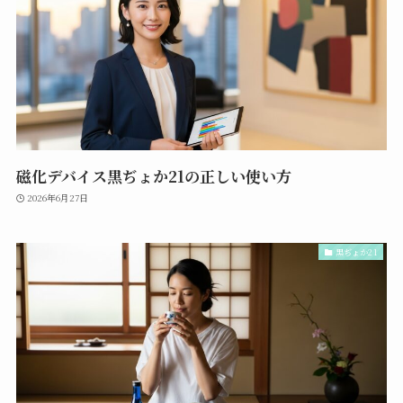
磁化デバイス黒ぢょか21の正しい使い方
2026年6月27日
黒ぢょか21