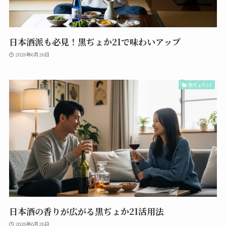
日本酒派も必見！黒ぢょか21で味わいアップ
2026年6月26日
黒ぢょか21
日本酒の香りが広がる黒ぢょか21活用法
2026年6月26日