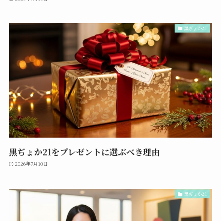
黒ぢょか21
黒ぢょか21をプレゼントに選ぶべき理由
2026年7月10日
黒ぢょか21