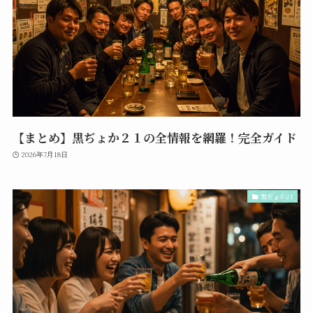
【まとめ】黒ぢょか２１の全情報を網羅！完全ガイド
2026年7月18日
黒ぢょか21