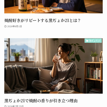
焼酎好きがリピートする黒ぢょか21とは？
2026年8月1日
黒ぢょか21
黒ぢょか21で焼酎の香りが引き立つ理由
2026年7月25日