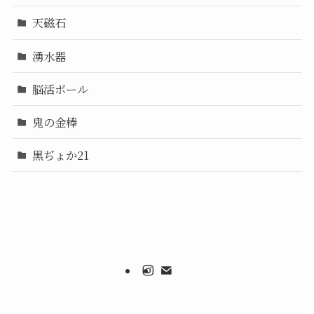
天磁石
湧水器
脳活ボール
鬼の金棒
黒ぢょか21