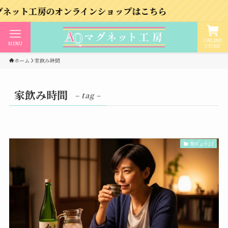
房のオンラインショップはこちら
ONLINE
MENU
STORE
ホーム
家飲み時間
家飲み時間
– tag –
黒ぢょか21