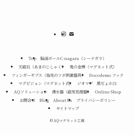
Top
脳活ボールC-nagara（シーナガラ）
天磁石（あまのじしゃく）
鬼の金棒（マグネット式）
フィンガーギブス（指先のツボ刺激器具）
Docodemo フック
マグピジョン（マグネット式）
ジオマグ
黒ぢょか21
AQソリューション
湧水器（磁気処理器）
Online Shop
お問合せ
Blog
About Us
プライバシーポリシー
サイトマップ
©
AQマグネット工房.