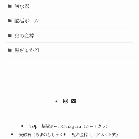
湧水器
脳活ボール
鬼の金棒
黒ぢょか21
Top
脳活ボールC-nagara（シーナガラ）
天磁石（あまのじしゃく）
鬼の金棒（マグネット式）