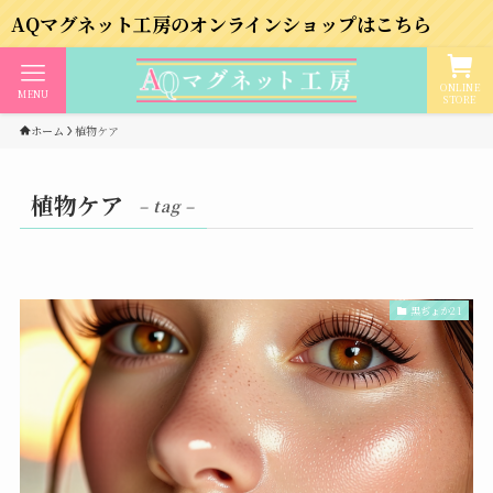
グネット工房のオンラインショップはこちら
ONLINE
MENU
STORE
ホーム
植物ケア
植物ケア
– tag –
黒ぢょか21