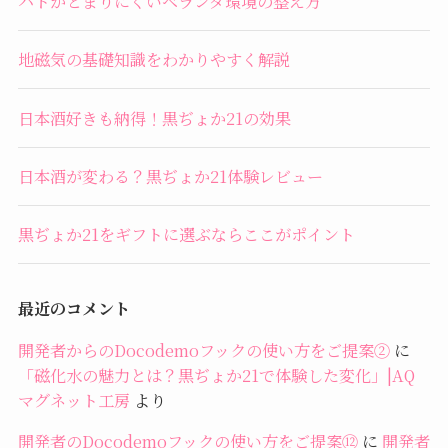
ハトがとまりにくいベランダ環境の整え方
地磁気の基礎知識をわかりやすく解説
日本酒好きも納得！黒ぢょか21の効果
日本酒が変わる？黒ぢょか21体験レビュー
黒ぢょか21をギフトに選ぶならここがポイント
最近のコメント
開発者からのDocodemoフックの使い方をご提案②
に
「磁化水の魅力とは？黒ぢょか21で体験した変化」|AQ
マグネット工房
より
開発者のDocodemoフックの使い方をご提案⑫
に
開発者