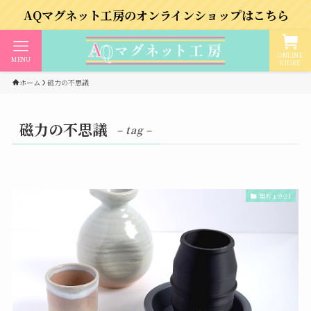
Qマグネット工房のオンラインショップはこちら
ONLINE
MENU
STORE
ホーム
磁力の不思議
磁力の不思議
– tag –
黒ぢょか21