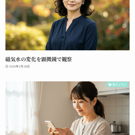
磁気水の変化を顕微鏡で観察
2026年2月28日
黒ぢょか21