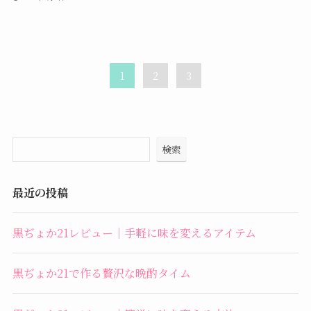
1
2
3
検索
最近の投稿
黒ぢょか21レビュー｜手軽に味を変えるアイテム
黒ぢょか21で作る贅沢な晩酌タイム