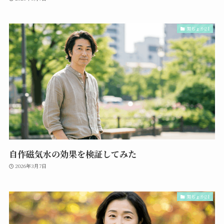
黒ぢょか21
自作磁気水の効果を検証してみた
2026年3月7日
黒ぢょか21