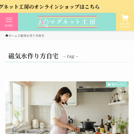
工房のオンラインショップはこちら
ONLINE
MENU
STORE
ホーム
磁気水作り方自宅
磁気水作り方自宅
– tag –
黒ぢょか21