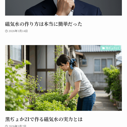
磁気水の作り方は本当に簡単だった
2026年3月14日
黒ぢょか21
黒ぢょか21で作る磁気水の実力とは
2026年3月7日