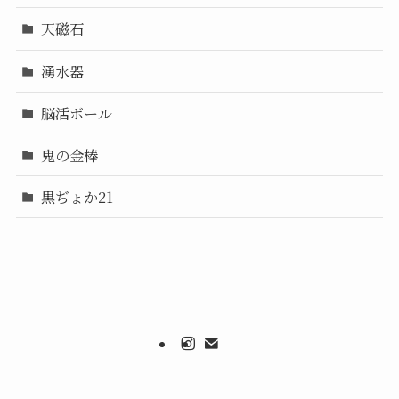
天磁石
湧水器
脳活ボール
鬼の金棒
黒ぢょか21