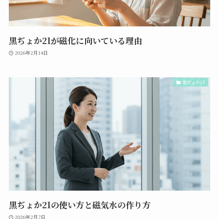
黒ぢょか21が磁化に向いている理由
2026年2月14日
黒ぢょか21
黒ぢょか21の使い方と磁気水の作り方
2026年2月7日