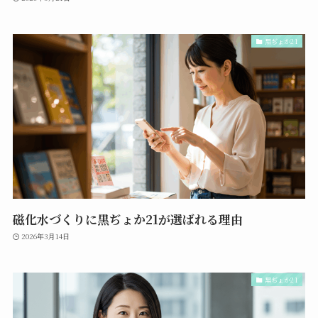
黒ぢょか21
磁化水づくりに黒ぢょか21が選ばれる理由
2026年3月14日
黒ぢょか21