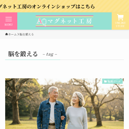
工房のオンラインショップはこちら
ONLINE
MENU
STORE
ホーム
脳を鍛える
脳を鍛える
– tag –
脳活ボール