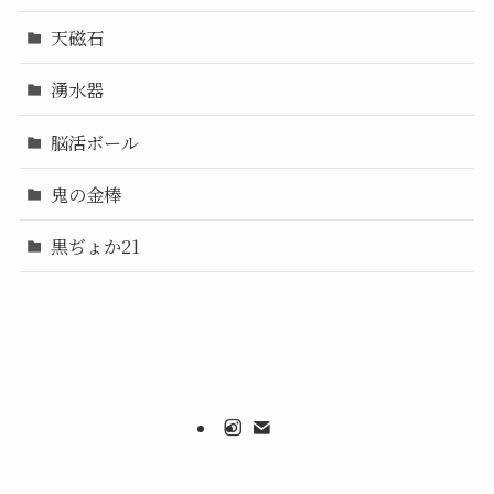
天磁石
湧水器
脳活ボール
鬼の金棒
黒ぢょか21