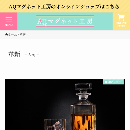
マグネット工房のオンラインショップはこちら
ONLINE
MENU
STORE
ホーム
革新
革新
– tag –
黒ぢょか21