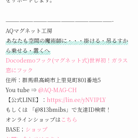
———————————————————————-
AQマグネット工房
あなたも空間の魔術師に・・・掛ける・吊るすか
ら乗せる・置くへ
Docodemoフック(マグネット式)世界初！ガラス
窓にフック
住所：群馬県高崎市上里見町801番地5
You tube ⇒
@AQ-MAG-CH
【公式LINE】：
https://lin.ee/yNVIPLY
もしくは 「@813bmibs」で友達ID検索！
オンラインショップは
こちら
BASE；
ショップ