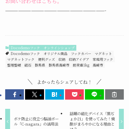
お問い合わせはこちら。
———————————————————————-
Docodemoフック
オンラインショップ
Docodemoフック
オリジナル商品
フックカバー
マグネット
マグネットフック
便利グッズ
収納
収納アイデア
家庭用フック
整理整頓
磁石
群馬県
群馬県高崎市
耐荷重1kg
高崎市
よかったらシェアしてね！
話題の磁化デバイス「黒ぢ
ボケ防止に役立つ脳活ボー
ょか21」を使ってみた！焼
ル「C-nagara」の活用法
酎がまろやかになる理由と