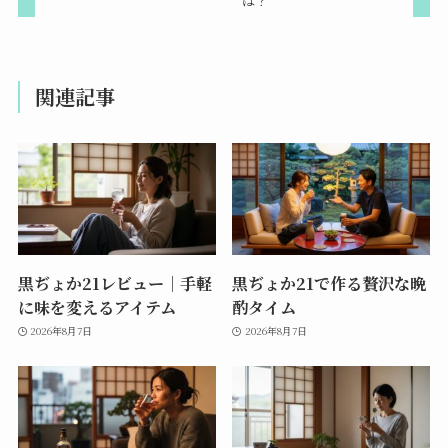
は？
関連記事
黒ぢょか21レビュー｜手軽
黒ぢょか21で作る贅沢な晩
に味を変えるアイテム
酌タイム
2026年8月7日
2026年8月7日