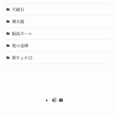
天磁石
湧水器
脳活ボール
鬼の金棒
黒ぢょか21