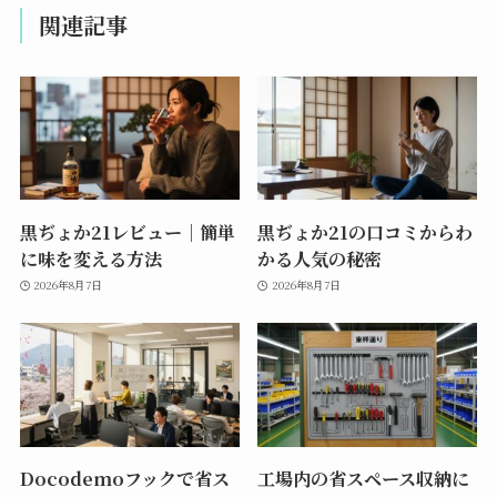
関連記事
黒ぢょか21レビュー｜簡単
黒ぢょか21の口コミからわ
に味を変える方法
かる人気の秘密
2026年8月7日
2026年8月7日
Docodemoフックで省ス
工場内の省スペース収納に