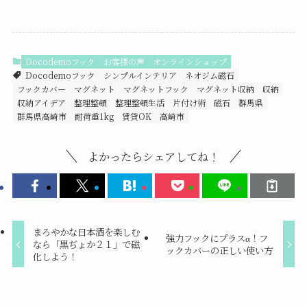
Docodemoフック
お客様の声
オンラインショップ
Docodemoフック
シンプルインテリア
ネオジム磁石
フックカバー
マグネット
マグネットフック
マグネット収納
収納
収納アイデア
整理整頓
整理整頓生活
片付け術
磁石
群馬県
群馬県高崎市
耐荷重1kg
賃貸OK
高崎市
よかったらシェアしてね！
まろやかな日本酒を楽しむ
強力フックにプラスα！フ
なら「黒ぢょか２１」で磁
ックカバーの正しい使い方
化しよう！