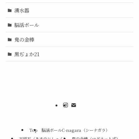
湧水器
脳活ボール
鬼の金棒
黒ぢょか21
Top
脳活ボールC-nagara（シーナガラ）
天磁石（あまのじしゃく）
鬼の金棒（マグネット式）