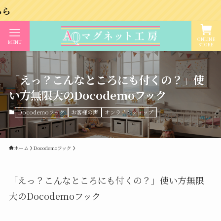
ONLINE
MENU
STORE
「えっ？こんなところにも付くの？」使
い方無限大のDocodemoフック
Docodemoフック
お客様の声
オンラインショップ
ホーム
Docodemoフック
「えっ？こんなところにも付くの？」使い方無限
大のDocodemoフック