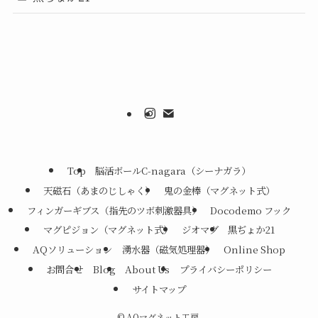
Top
脳活ボールC-nagara（シーナガラ）
天磁石（あまのじしゃく）
鬼の金棒（マグネット式）
フィンガーギブス（指先のツボ刺激器具）
Docodemo フック
マグピジョン（マグネット式）
ジオマグ
黒ぢょか21
AQソリューション
湧水器（磁気処理器）
Online Shop
お問合せ
Blog
About Us
プライバシーポリシー
サイトマップ
©
AQマグネット工房.