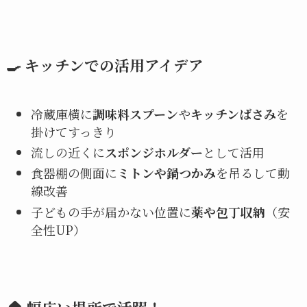
🍳 キッチンでの活用アイデア
冷蔵庫横に
調味料スプーン
や
キッチンばさみ
を
掛けてすっきり
流しの近くに
スポンジホルダー
として活用
食器棚の側面に
ミトンや鍋つかみ
を吊るして動
線改善
子どもの手が届かない位置に
薬や包丁収納
（安
全性UP）