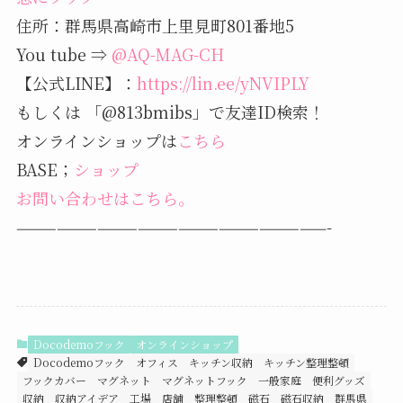
住所：群馬県高崎市上里見町801番地5
You tube ⇒
@AQ-MAG-CH
【公式LINE】：
https://lin.ee/yNVIPLY
もしくは 「@813bmibs」で友達ID検索！
オンラインショップは
こちら
BASE；
ショップ
お問い合わせはこちら。
———————————————————————-
Docodemoフック
オンラインショップ
Docodemoフック
オフィス
キッチン収納
キッチン整理整頓
フックカバー
マグネット
マグネットフック
一般家庭
便利グッズ
収納
収納アイデア
工場
店舗
整理整頓
磁石
磁石収納
群馬県