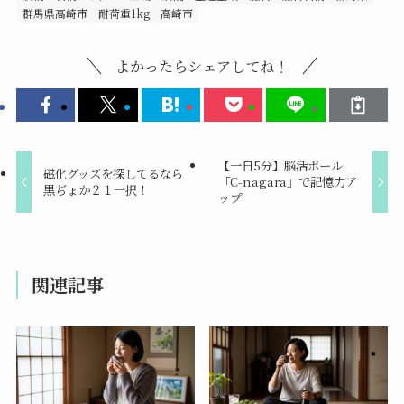
群馬県高崎市
耐荷重1kg
高崎市
よかったらシェアしてね！
【一日5分】脳活ボール
磁化グッズを探してるなら
「C-nagara」で記憶力ア
黒ぢょか２１一択！
ップ
関連記事