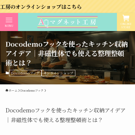
ンラインショップはこちら
ONLINE
MENU
STORE
Docodemoフックを使ったキッチン収納
アイデア｜非磁性体でも使える整理整頓
術とは？
Docodemoフック
オンラインショップ
ホーム
Docodemoフック
Docodemoフックを使ったキッチン収納アイデア
｜非磁性体でも使える整理整頓術とは？