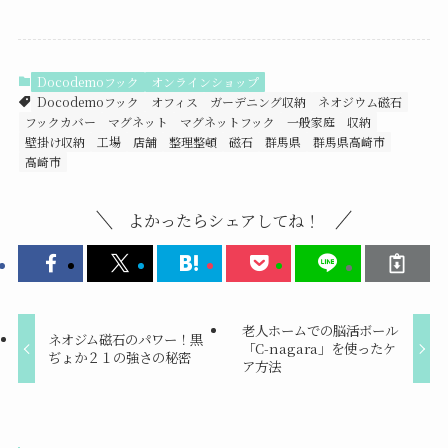
Docodemoフック
オンラインショップ
Docodemoフック
オフィス
ガーデニング収納
ネオジウム磁石
フックカバー
マグネット
マグネットフック
一般家庭
収納
壁掛け収納
工場
店舗
整理整頓
磁石
群馬県
群馬県高崎市
高崎市
よかったらシェアしてね！
老人ホームでの脳活ボール
ネオジム磁石のパワー！黒
「C-nagara」を使ったケ
ぢょか２１の強さの秘密
ア方法