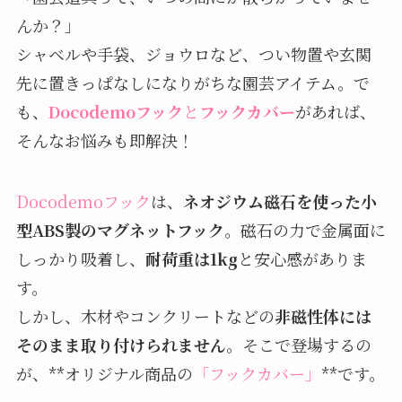
んか？」
シャベルや手袋、ジョウロなど、つい物置や玄関
先に置きっぱなしになりがちな園芸アイテム。で
も、
Docodemoフック
と
フックカバー
があれば、
そんなお悩みも即解決！
Docodemoフック
は、
ネオジウム磁石を使った小
型ABS製のマグネットフック
。磁石の力で金属面に
しっかり吸着し、
耐荷重は1kg
と安心感がありま
す。
しかし、木材やコンクリートなどの
非磁性体には
そのまま取り付けられません
。そこで登場するの
が、**オリジナル商品の
「フックカバー」
**です。