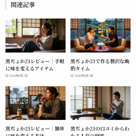
関連記事
黒ぢょか21レビュー｜手軽
黒ぢょか21で作る贅沢な晩
に味を変えるアイテム
酌タイム
2026年8月7日
2026年8月7日
黒ぢょか21レビュー｜簡単
黒ぢょか21の口コミからわ
に味を変える方法
かる人気の秘密