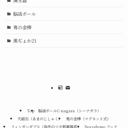
湧水器
脳活ボール
鬼の金棒
黒ぢょか21
Top
脳活ボールC-nagara（シーナガラ）
天磁石（あまのじしゃく）
鬼の金棒（マグネット式）
フィンガーギブス（指先のツボ刺激器具）
Docodemo フック