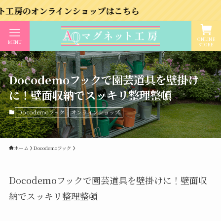
オンラインショップはこちら
ONLINE
MENU
STORE
Docodemoフックで園芸道具を壁掛け
に！壁面収納でスッキリ整理整頓
Docodemoフック
オンラインショップ
ホーム
Docodemoフック
Docodemoフックで園芸道具を壁掛けに！壁面収
納でスッキリ整理整頓