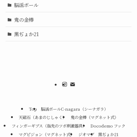
脳活ボール
鬼の金棒
黒ぢょか21
Top
脳活ボールC-nagara（シーナガラ）
天磁石（あまのじしゃく）
鬼の金棒（マグネット式）
フィンガーギブス（指先のツボ刺激器具）
Docodemo フック
マグピジョン（マグネット式）
ジオマグ
黒ぢょか21