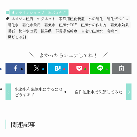
オンラインショップ
黒ぢょか21
ネオジム磁石
マグネット
家庭用磁化装置
水の磁化
磁化デバイス
磁化水
磁化水飲用
磁気水
磁気水DIY
磁気水の作り方
磁気水効果
磁石
簡単水改質
群馬県
群馬県高崎市
自宅で磁気水
高崎市
黒ぢょか21
よかったらシェアしてね！
水道水を磁気水にするには
自作磁化水で洗顔してみた
どうする？
関連記事