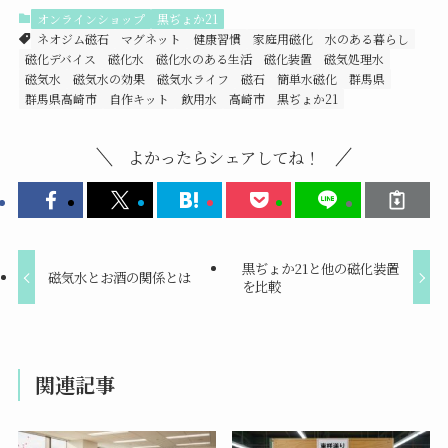
オンラインショップ
黒ぢょか21
ネオジム磁石
マグネット
健康習慣
家庭用磁化
水のある暮らし
磁化デバイス
磁化水
磁化水のある生活
磁化装置
磁気処理水
磁気水
磁気水の効果
磁気水ライフ
磁石
簡単水磁化
群馬県
群馬県高崎市
自作キット
飲用水
高崎市
黒ぢょか21
よかったらシェアしてね！
黒ぢょか21と他の磁化装置
磁気水とお酒の関係とは
を比較
関連記事