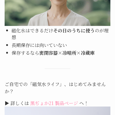
磁化水はできるだけ
その日のうちに使う
のが理
想
長期保存には向いていない
保存するなら
密閉容器×冷暗所×冷蔵庫
ご自宅での「磁気水ライフ」、はじめてみません
か？
▶ 詳しくは
黒ぢょか21 製品ページ
へ！