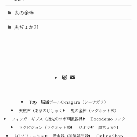
鬼の金棒
黒ぢょか21
Top
脳活ボールC-nagara（シーナガラ）
天磁石（あまのじしゃく）
鬼の金棒（マグネット式）
フィンガーギブス（指先のツボ刺激器具）
Docodemo フック
マグピジョン（マグネット式）
ジオマグ
黒ぢょか21
AQソリューション
湧水器（磁気処理器）
Online Shop