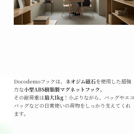
！
Docodemoフックは、
ネオジム磁石
を使用した超強
力な
小型ABS樹脂製マグネットフック
。
その耐荷重は
最大1kg
！小ぶりながら、バッグやエ
バッグなどの日常使いの荷物をしっかり支えてくれ
ます。