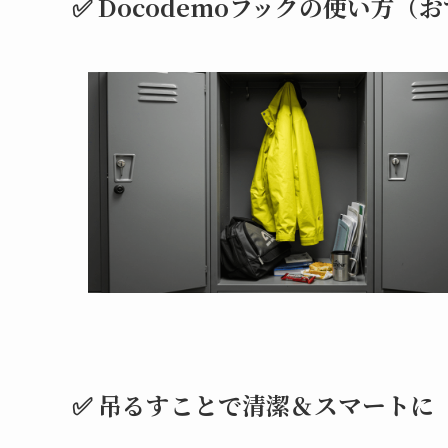
✅ Docodemoフックの使い方（
✅ 吊るすことで清潔＆スマートに