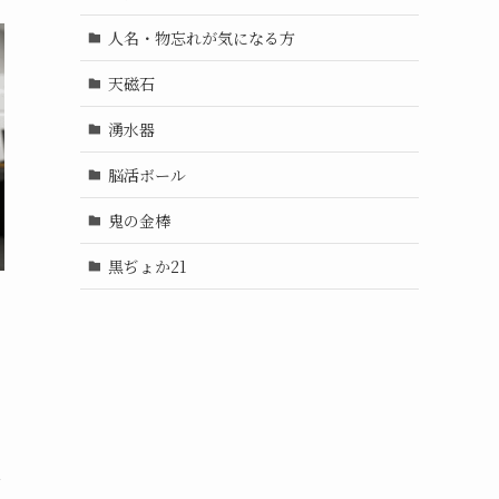
人名・物忘れが気になる方
天磁石
湧水器
脳活ボール
鬼の金棒
黒ぢょか21
ン