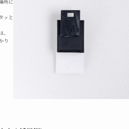
場所に
タッと
は、
かり