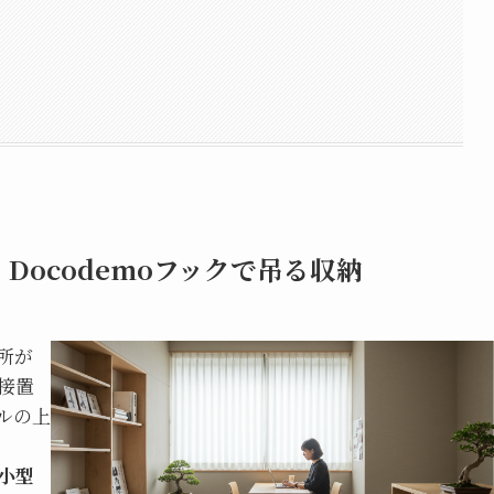
ocodemoフックで吊る収納
所が
接置
ルの上
小型