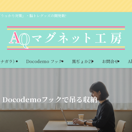
「うっかり対策」・脳トレグッズの開発販売
ーナガラ）
Docodemo フック
黒ぢょか21
お問合せ
A
ocodemoフックで吊る収納