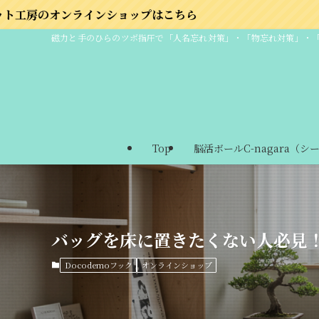
ショップはこちら
磁力と手のひらのツボ指圧で「人名忘れ対策」・「物忘れ対策」・
Top
脳活ボールC-nagara（シ
バッグを床に置きたくない人必見！D
Docodemoフック
オンラインショップ