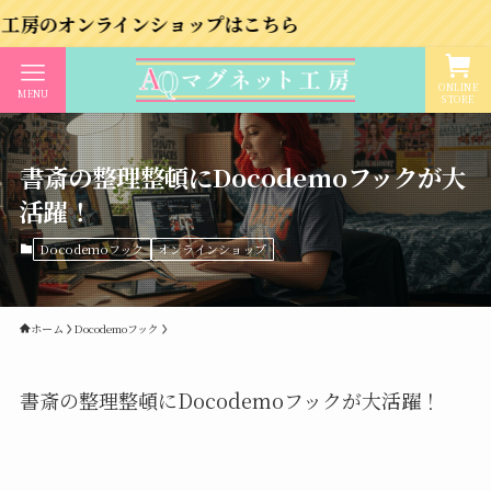
オンラインショップはこちら
ONLINE
MENU
STORE
書斎の整理整頓にDocodemoフックが大
活躍！
Docodemoフック
オンラインショップ
ホーム
Docodemoフック
書斎の整理整頓にDocodemoフックが大活躍！