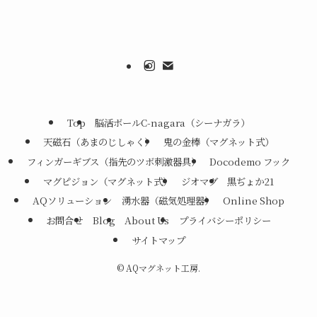
Top
脳活ボールC-nagara（シーナガラ）
天磁石（あまのじしゃく）
鬼の金棒（マグネット式）
フィンガーギブス（指先のツボ刺激器具）
Docodemo フック
マグピジョン（マグネット式）
ジオマグ
黒ぢょか21
AQソリューション
湧水器（磁気処理器）
Online Shop
お問合せ
Blog
About Us
プライバシーポリシー
サイトマップ
©
AQマグネット工房.