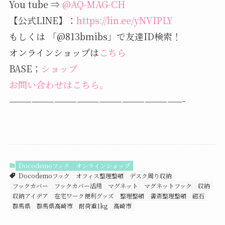
You tube ⇒
@AQ-MAG-CH
【公式LINE】：
https://lin.ee/yNVIPLY
もしくは 「@813bmibs」で友達ID検索！
オンラインショップは
こちら
BASE；
ショップ
お問い合わせはこちら。
———————————————————————-
Docodemoフック
オンラインショップ
Docodemoフック
オフィス整理整頓
デスク周り収納
フックカバー
フックカバー活用
マグネット
マグネットフック
収納
収納アイデア
在宅ワーク便利グッズ
整理整頓
書斎整理整頓
磁石
群馬県
群馬県高崎市
耐荷重1kg
高崎市