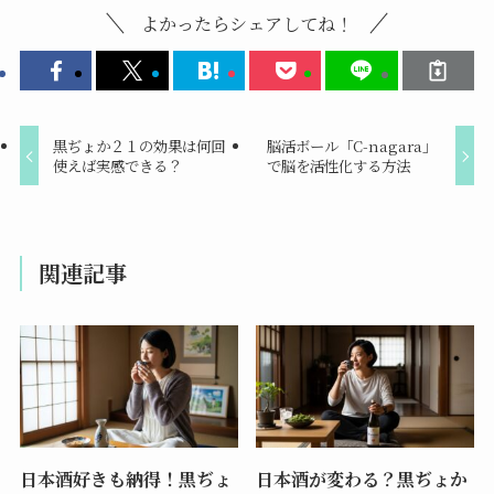
よかったらシェアしてね！
黒ぢょか２１の効果は何回
脳活ボール「C-nagara」
使えば実感できる？
で脳を活性化する方法
関連記事
日本酒好きも納得！黒ぢょ
日本酒が変わる？黒ぢょか