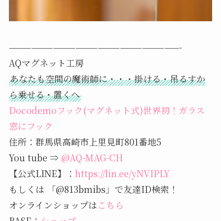
———————————————————————-
AQマグネット工房
あなたも空間の魔術師に・・・掛ける・吊るすか
ら乗せる・置くへ
Docodemoフック(マグネット式)世界初！ガラス
窓にフック
住所：群馬県高崎市上里見町801番地5
You tube ⇒
@AQ-MAG-CH
【公式LINE】：
https://lin.ee/yNVIPLY
もしくは 「@813bmibs」で友達ID検索！
オンラインショップは
こちら
BASE；
ショップ