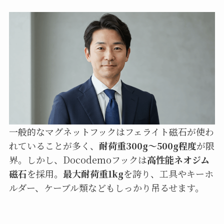
一般的なマグネットフックはフェライト磁石が使わ
れていることが多く、
耐荷重300g〜500g程度
が限
界。しかし、Docodemoフックは
高性能ネオジム
磁石
を採用。
最大耐荷重1kg
を誇り、工具やキーホ
ルダー、ケーブル類などもしっかり吊るせます。