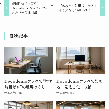
非磁性体でもOK！
【飲み比べ】黒ぢょか２１
Docodemoフックとフッ
あり／なしの違いは？
クカバーの活用法
関連記事
Docodemoフックで“探す
Docodemoフックで始め
時間ゼロ”の職場づくり
る「見える化」収納
2026年8月6日
2026年8月6日