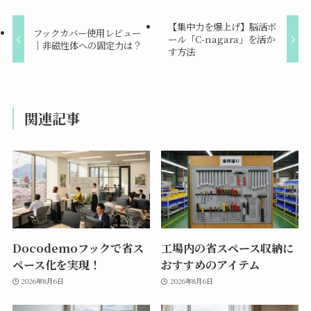
【集中力を爆上げ】脳活ボ
フックカバー使用レビュー
ール「C-nagara」を活か
｜非磁性体への固定力は？
す方法
関連記事
Docodemoフックで省ス
工場内の省スペース収納に
ペース化を実現！
おすすめのアイテム
2026年8月6日
2026年8月6日