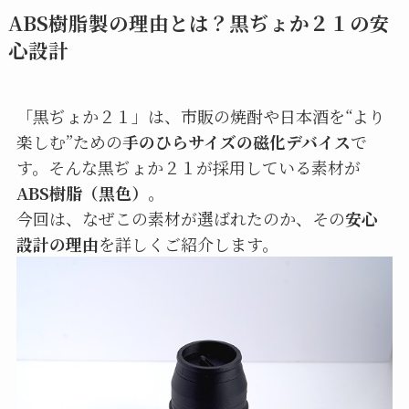
ABS樹脂製の理由とは？黒ぢょか２１の安
心設計
「黒ぢょか２１」は、市販の焼酎や日本酒を“より
楽しむ”ための
手のひらサイズの磁化デバイス
で
す。そんな黒ぢょか２１が採用している素材が
ABS樹脂（黒色）
。
今回は、なぜこの素材が選ばれたのか、その
安心
設計の理由
を詳しくご紹介します。