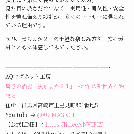
見た目の渋さだけでなく、
実用性・耐久性・安全
性
を兼ね備えた設計が、多くのユーザーに選ばれ
ている理由です。
ぜひ、黒ぢょか２１の
手軽な楽しみ方
を、安心素
材とともに体感してみてください。
———————————————————————-
AQマグネット工房
驚きの酒器「黒ぢょか２１」～お酒の新世界が始
まる！
住所：群馬県高崎市上里見町801番地5
You tube ⇒
@AQ-MAG-CH
【公式LINE】：
https://lin.ee/yNVIPLY
もしくは 「@813bmibs」で友達ID検索！