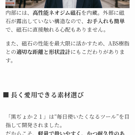
内部には、
高性能ネオジム磁石
を内蔵。外部に磁
石が露出していない構造なので、
お手入れも簡単
で、磁石に直接触れる心配もありません。
また、磁石の性能を最大限に活かすため、ABS樹脂
との
適切な距離と形状設計
にもこだわりがありま
す。
■ 長く愛用できる素材選び
「黒ぢょか２１」は“毎日使いたくなるツール”を目
指して開発されました。
だからこそ、
軽量で扱いやすく、かつ耐久性のあ