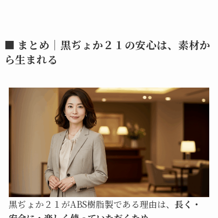
■ まとめ｜黒ぢょか２１の安心は、素材か
ら生まれる
黒ぢょか２１がABS樹脂製である理由は、
長く・
安全に・楽しく使っていただくため
。