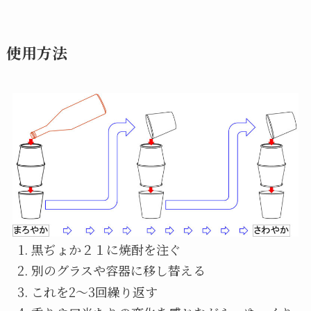
使用方法
黒ぢょか２１に焼酎を注ぐ
別のグラスや容器に移し替える
これを2〜3回繰り返す