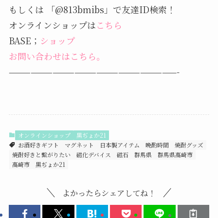
もしくは 「@813bmibs」で友達ID検索！
オンラインショップは
こちら
BASE；
ショップ
お問い合わせはこちら。
———————————————————————-
オンラインショップ
黒ぢょか21
お酒好きギフト
マグネット
日本製アイテム
晩酌時間
焼酎グッズ
焼酎好きと繋がりたい
磁化デバイス
磁石
群馬県
群馬県高崎市
高崎市
黒ぢょか21
よかったらシェアしてね！