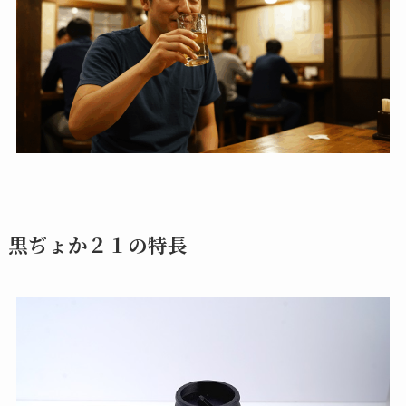
黒ぢょか２１の特長