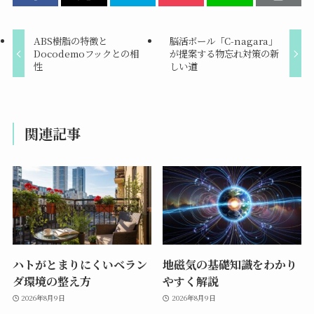
ABS樹脂の特徴と
脳活ボール「C-nagara」
Docodemoフックとの相
が提案する物忘れ対策の新
性
しい道
関連記事
ハトがとまりにくいベラン
地磁気の基礎知識をわかり
ダ環境の整え方
やすく解説
2026年8月9日
2026年8月9日