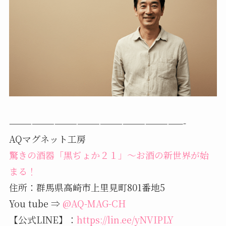
———————————————————————-
AQマグネット工房
驚きの酒器「黒ぢょか２１」～お酒の新世界が始
まる！
住所：群馬県高崎市上里見町801番地5
You tube ⇒
@AQ-MAG-CH
【公式LINE】：
https://lin.ee/yNVIPLY