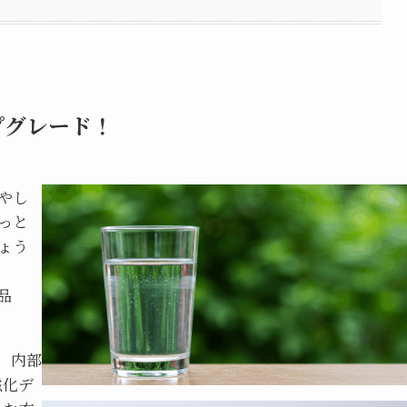
プグレード！
やし
っと
ょう
品
、内部
磁化デ