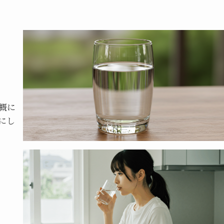
概に
にし