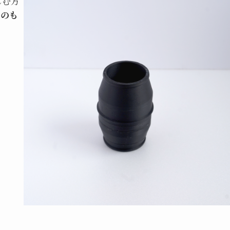
しむ方
るのも