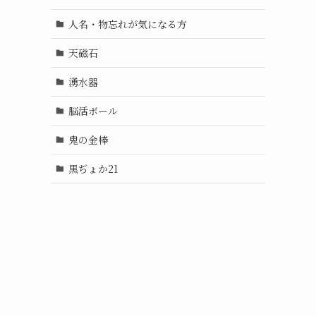
人名・物忘れが気になる方
天磁石
湧水器
脳活ボール
鬼の金棒
黒ぢょか21