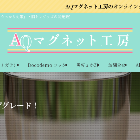
AQマグネット工房のオンラインショップはこちら
「うっかり対策」・脳トレグッズの開発販売
ーナガラ）
Docodemo フック
黒ぢょか21
お問合せ
A
プグレード！