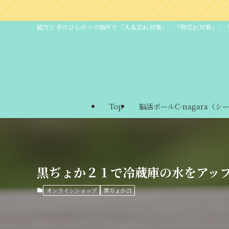
磁力と手のひらのツボ指圧で「人名忘れ対策」・「物忘れ対策」・
Top
脳活ボールC-nagara（シ
黒ぢょか２１で冷蔵庫の水をアッ
オンラインショップ
黒ぢょか21