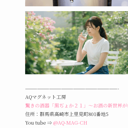
———————————————————————-
AQマグネット工房
驚きの酒器「黒ぢょか２１」～お酒の新世界が
住所：群馬県高崎市上里見町801番地5
You tube ⇒
@AQ-MAG-CH