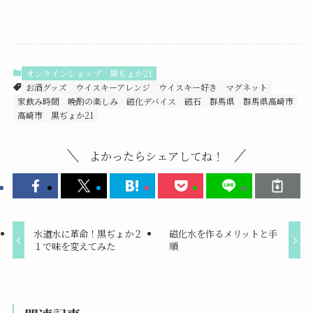
オンラインショップ
黒ぢょか21
お酒グッズ
ウイスキーアレンジ
ウイスキー好き
マグネット
家飲み時間
晩酌の楽しみ
磁化デバイス
磁石
群馬県
群馬県高崎市
高崎市
黒ぢょか21
よかったらシェアしてね！
水道水に革命！黒ぢょか２
磁化水を作るメリットと手
１で味を変えてみた
順