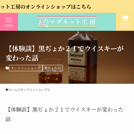
のオンラインショップはこちら
ONLINE
MENU
STORE
【体験談】黒ぢょか２１でウイスキーが
変わった話
オンラインショップ
黒ぢょか21
ホーム
オンラインショップ
【体験談】黒ぢょか２１でウイスキーが変わった
話