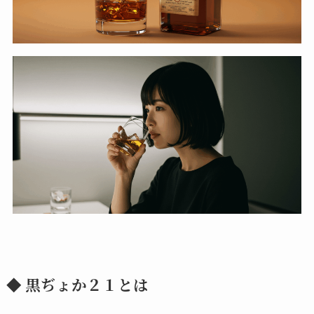
◆ 黒ぢょか２１とは