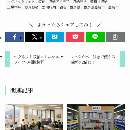
マグネットフック
収納
収納アイデア
収納好き
壁掛け収納
工場整理
整理整頓
玄関収納
磁石
群馬県
群馬県高崎市
高崎市
よかったらシェアしてね！
マグネット収納×ミニマル
フックカバー付きで使える
ライフの相性抜群！
場所が2倍に！
関連記事