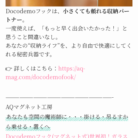
Docodemoフックは、
小さくても頼れる収納パー
トナー
。
一度使えば、「もっと早く出会いたかった！」と
思うこと間違いなし。
あなたの“収納ライフ”を、より自由で快適にしてく
れる秘密兵器です。
👉 詳しくはこちら：
https://aq-
mag.com/docodemofook/
———————————————————————-
AQマグネット工房
あなたも空間の魔術師に・・・掛ける・吊るすか
ら乗せる・置くへ
Docodemoフック(マグネット式)世界初！ガラス