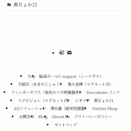
黒ぢょか21
Top
脳活ボールC-nagara（シーナガラ）
天磁石（あまのじしゃく）
鬼の金棒（マグネット式）
フィンガーギブス（指先のツボ刺激器具）
Docodemo フック
マグピジョン（マグネット式）
ジオマグ
黒ぢょか21
AQソリューション
湧水器（磁気処理器）
Online Shop
お問合せ
Blog
About Us
プライバシーポリシー
サイトマップ