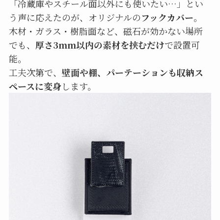
「冷蔵庫やスチール面以外にも使いたい…」とい
う声に応えたのが、オリジナルの
フックカバー
。
木材・ガラス・樹脂面など、磁石が効かない場所
でも、
厚さ3mm以内の素材を挟むだけ
で設置可
能。
工夫次第で、
壁面や棚、パーテーションも収納ス
ペースに変身
します。