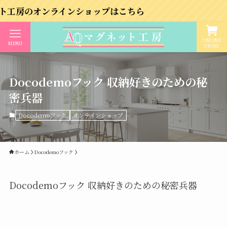
ラインショップはこちら
ONLINE
MENU
STORE
Docodemoフック 収納好きのための秘
密兵器
Docodemoフック
オンラインショップ
ホーム
Docodemoフック
Docodemoフック 収納好きのための秘密兵器