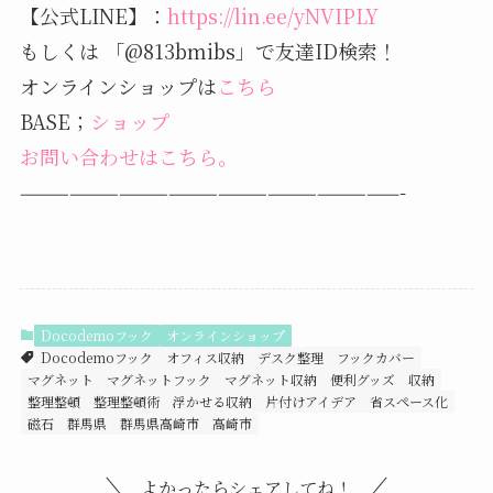
【公式LINE】：
https://lin.ee/yNVIPLY
もしくは 「@813bmibs」で友達ID検索！
オンラインショップは
こちら
BASE；
ショップ
お問い合わせはこちら。
———————————————————————-
Docodemoフック
オンラインショップ
Docodemoフック
オフィス収納
デスク整理
フックカバー
マグネット
マグネットフック
マグネット収納
便利グッズ
収納
整理整頓
整理整頓術
浮かせる収納
片付けアイデア
省スペース化
磁石
群馬県
群馬県高崎市
高崎市
よかったらシェアしてね！