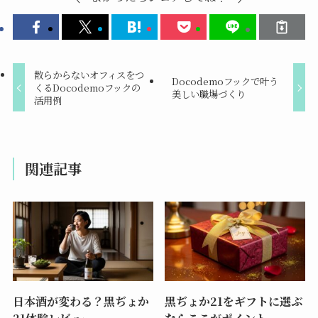
散らからないオフィスをつ
Docodemoフックで叶う
くるDocodemoフックの
美しい職場づくり
活用例
関連記事
日本酒が変わる？黒ぢょか
黒ぢょか21をギフトに選ぶ
21体験レビュー
ならここがポイント