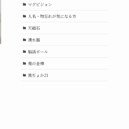
マグピジョン
人名・物忘れが気になる方
天磁石
湧水器
脳活ボール
鬼の金棒
黒ぢょか21