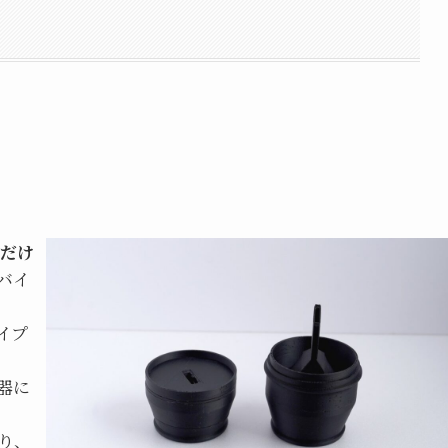
すだけ
バイ
イプ
器に
り、