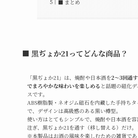
■ まとめ
■ 黒ぢょか21ってどんな商品？
「黒ぢょか21」は、焼酎や日本酒を
2〜3回通
でまろやかな味わいを楽しめる
と話題の磁化デ
スです。
ABS樹脂製・ネオジム磁石を内蔵した手持ちタ
で、デザインは高級感のある黒い樽型。
使い方はとてもシンプルで、焼酎や日本酒を容
注ぎ、黒ぢょか21を通す（移し替える）だけ。
※本製品はお酒の風味を楽しむための雑貨であ