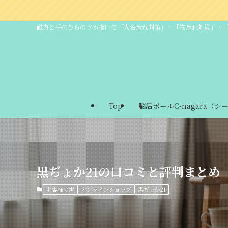
AQ
磁力と手のひらのツボ指圧で「人名忘れ対策」・「物忘れ対策」・
Top
脳活ボールC-nagara（シ
黒ぢょか21の口コミと評判まとめ
お客様の声
オンラインショップ
黒ぢょか21