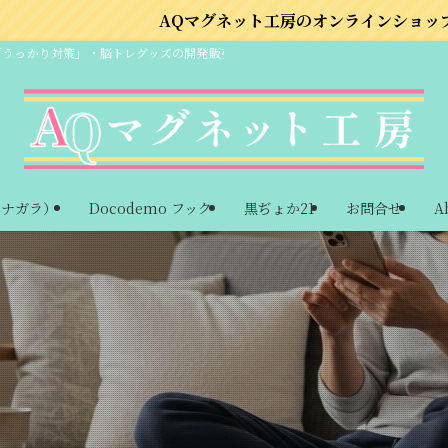
マグネット工房のオンラインショップはこちら
「うっかり対策」・脳トレグッズの開発販売
ーナガラ）
Docodemo フック
黒ぢょか21
お問合せ
A