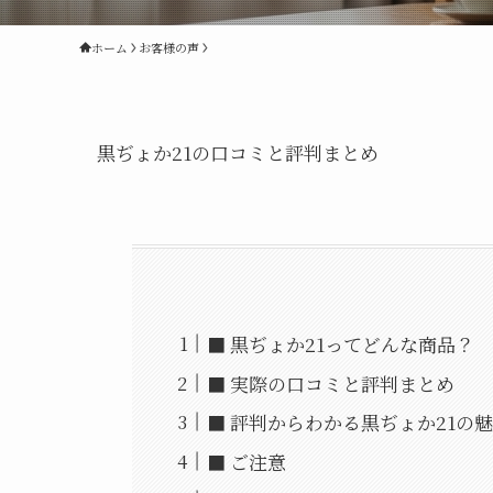
ホーム
お客様の声
黒ぢょか21の口コミと評判まとめ
■ 黒ぢょか21ってどんな商品？
■ 実際の口コミと評判まとめ
■ 評判からわかる黒ぢょか21の
■ ご注意