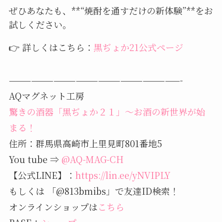
ぜひあなたも、**“焼酎を通すだけの新体験”**をお
試しください。
👉 詳しくはこちら：
黒ぢょか21公式ページ
———————————————————————-
AQマグネット工房
驚きの酒器「黒ぢょか２１」～お酒の新世界が始
まる！
住所：群馬県高崎市上里見町801番地5
You tube ⇒
@AQ-MAG-CH
【公式LINE】：
https://lin.ee/yNVIPLY
もしくは 「@813bmibs」で友達ID検索！
オンラインショップは
こちら