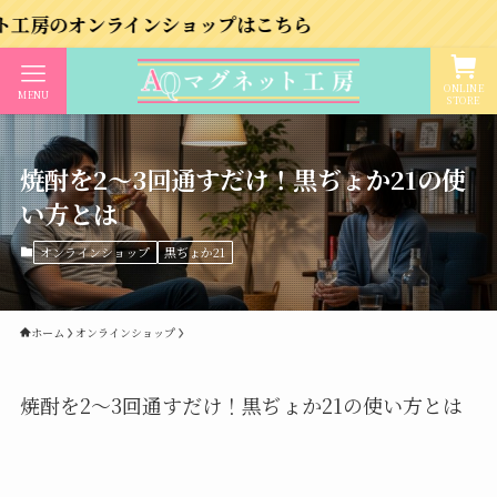
ラインショップはこちら
ONLINE
MENU
STORE
焼酎を2〜3回通すだけ！黒ぢょか21の使
い方とは
オンラインショップ
黒ぢょか21
ホーム
オンラインショップ
焼酎を2〜3回通すだけ！黒ぢょか21の使い方とは