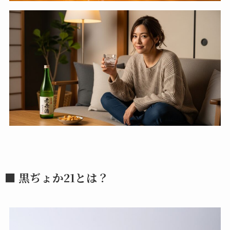
■ 黒ぢょか21とは？