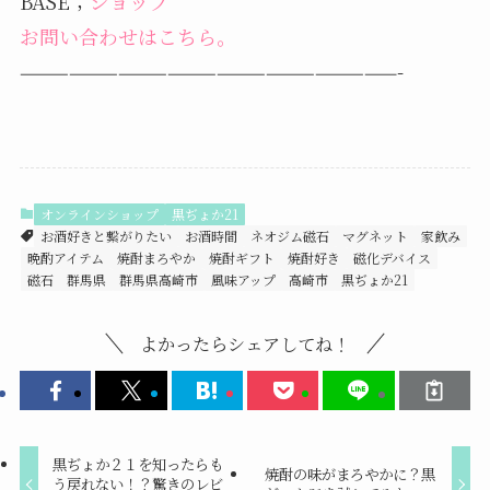
BASE；
ショップ
お問い合わせはこちら。
———————————————————————-
オンラインショップ
黒ぢょか21
お酒好きと繋がりたい
お酒時間
ネオジム磁石
マグネット
家飲み
晩酌アイテム
焼酎まろやか
焼酎ギフト
焼酎好き
磁化デバイス
磁石
群馬県
群馬県高崎市
風味アップ
高崎市
黒ぢょか21
よかったらシェアしてね！
黒ぢょか２１を知ったらも
焼酎の味がまろやかに？黒
う戻れない！？驚きのレビ