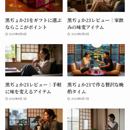
黒ぢょか21をギフトに選ぶ
黒ぢょか21レビュー｜家飲
ならここがポイント
みの味変アイテム
2026年8月8日
2026年8月8日
黒ぢょか21レビュー｜手軽
黒ぢょか21で作る贅沢な晩
に味を変えるアイテム
酌タイム
2026年8月7日
2026年8月7日