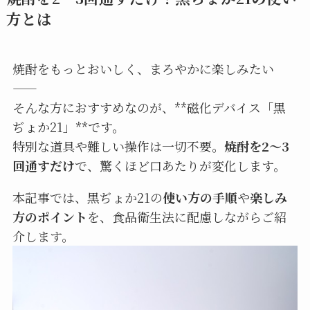
方とは
焼酎をもっとおいしく、まろやかに楽しみたい
——
そんな方におすすめなのが、**磁化デバイス「黒
ぢょか21」**です。
特別な道具や難しい操作は一切不要。
焼酎を2〜3
回通すだけ
で、驚くほど口あたりが変化します。
本記事では、黒ぢょか21の
使い方の手順
や
楽しみ
方のポイント
を、食品衛生法に配慮しながらご紹
介します。