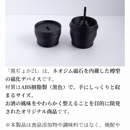
「黒ぢょか21」は、
ネオジム磁石を内蔵した樽型
の磁化デバイス
です。
材質は
ABS樹脂製（黒色）で、手にしっくりと収
まるサイズ。
お酒の風味をやわらかく整えることを目的に開発
されたオリジナル商品
です。
※本製品は食品添加物や調味料ではなく、焼酎や