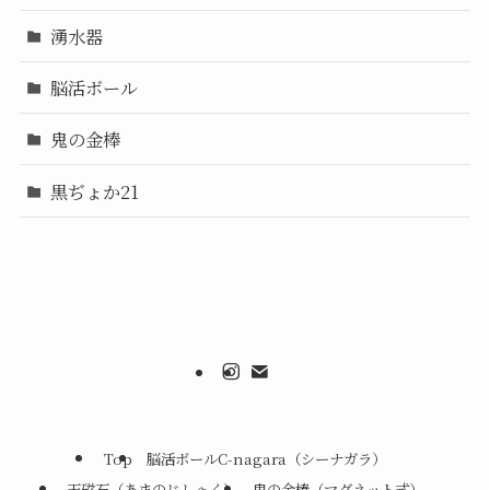
湧水器
脳活ボール
鬼の金棒
黒ぢょか21
Top
脳活ボールC-nagara（シーナガラ）
天磁石（あまのじしゃく）
鬼の金棒（マグネット式）