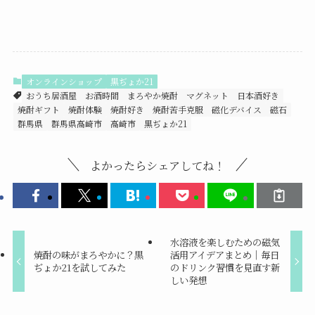
オンラインショップ
黒ぢょか21
おうち居酒屋
お酒時間
まろやか焼酎
マグネット
日本酒好き
焼酎ギフト
焼酎体験
焼酎好き
焼酎苦手克服
磁化デバイス
磁石
群馬県
群馬県高崎市
高崎市
黒ぢょか21
よかったらシェアしてね！
水溶液を楽しむための磁気
焼酎の味がまろやかに？黒
活用アイデアまとめ｜毎日
ぢょか21を試してみた
のドリンク習慣を見直す新
しい発想