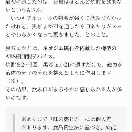
最初に試したのは、普段はほとんど焼酎を飲まな
いというAさん。
「いつもアルコールの刺激が強くて飲みづらかっ
たけれど、黒ぢょか21を通したら口あたりがスッ
とやわらかくなって驚きました」とのこと。
黒ぢょか21は、
ネオジム磁石を内蔵した樽型の
ABS樹脂製デバイス
。
焼酎を2〜3回、黒ぢょか21に通すだけで、磁力が
液体の分子の流れを整えるように作用します
（※）。
その結果、飲み口がまろやかに感じられる人が多
いのです。
※あくまで「味の感じ方」には個人差
があります。食品衛生法に基づき、効能