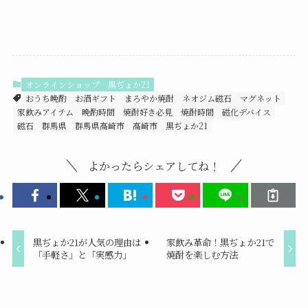
オンラインショップ
黒ぢょか21
おうち晩酌
お酒ギフト
まろやか焼酎
ネオジム磁石
マグネット
家飲みアイテム
晩酌時間
焼酎好き必見
焼酎時間
磁化デバイス
磁石
群馬県
群馬県高崎市
高崎市
黒ぢょか21
よかったらシェアしてね！
黒ぢょか21が人気の理由は
家飲み革命！黒ぢょか21で
「手軽さ」と「実感力」
焼酎を楽しむ方法