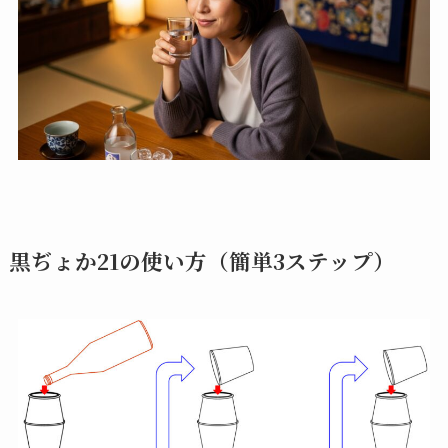
黒ぢょか21の使い方（簡単3ステップ）