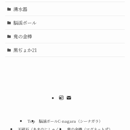
湧水器
脳活ボール
鬼の金棒
黒ぢょか21
Top
脳活ボールC-nagara（シーナガラ）
天磁石（あまのじしゃく）
鬼の金棒（マグネット式）