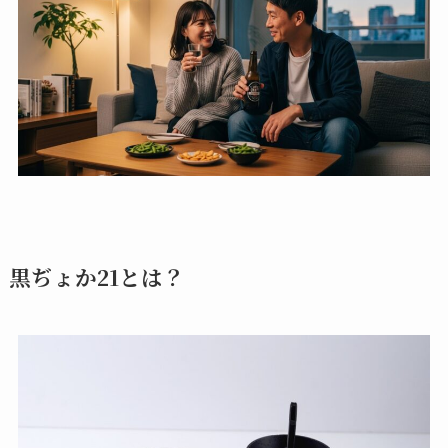
黒ぢょか21とは？