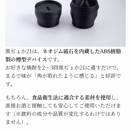
黒ぢょか21は、
ネオジム磁石を内蔵したABS樹脂
製の樽型デバイス
です。
お好きな焼酎を2〜3回黒ぢょか21に通すだけで、
まるで味が「角が取れたように感じる」と好評で
す。
もちろん、
食品衛生法に適合する素材を使用
し、
直接お酒と接触しても安心してご使用いただけま
す（※飲料の成分や品質が変化するわけではあり
ません）。