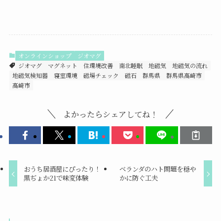
オンラインショップ
ジオマグ
ジオマグ
マグネット
住環境改善
南北睡眠
地磁気
地磁気の流れ
地磁気検知器
寝室環境
磁場チェック
磁石
群馬県
群馬県高崎市
高崎市
よかったらシェアしてね！
おうち居酒屋にぴったり！
ベランダのハト問題を穏や
黒ぢょか21で味変体験
かに防ぐ工夫