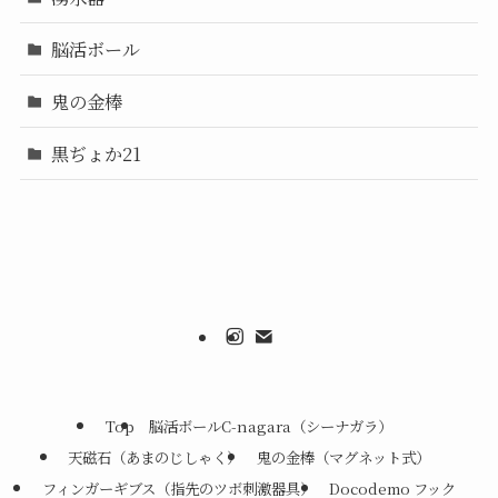
脳活ボール
鬼の金棒
黒ぢょか21
Top
脳活ボールC-nagara（シーナガラ）
天磁石（あまのじしゃく）
鬼の金棒（マグネット式）
フィンガーギブス（指先のツボ刺激器具）
Docodemo フック