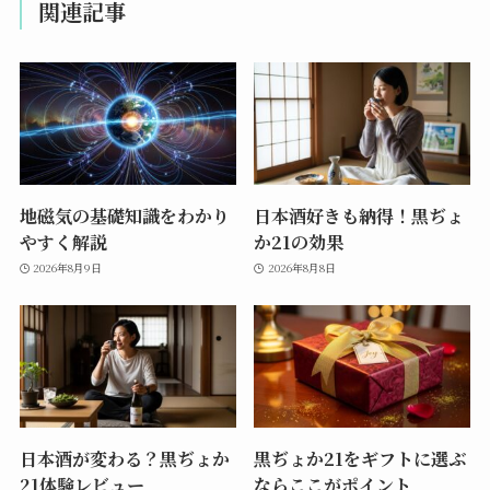
関連記事
地磁気の基礎知識をわかり
日本酒好きも納得！黒ぢょ
やすく解説
か21の効果
2026年8月9日
2026年8月8日
日本酒が変わる？黒ぢょか
黒ぢょか21をギフトに選ぶ
21体験レビュー
ならここがポイント