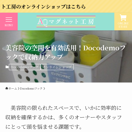
ンラインショップはこちら
ONLINE
MENU
STORE
美容院の空間を有効活用！Docodemoフ
ックで収納力アップ
Docodemoフック
オンラインショップ
ホーム
Docodemoフック
美容院の限られたスペースで、いかに効率的に
収納を確保するかは、多くのオーナーやスタッフ
にとって頭を悩ませる課題です。