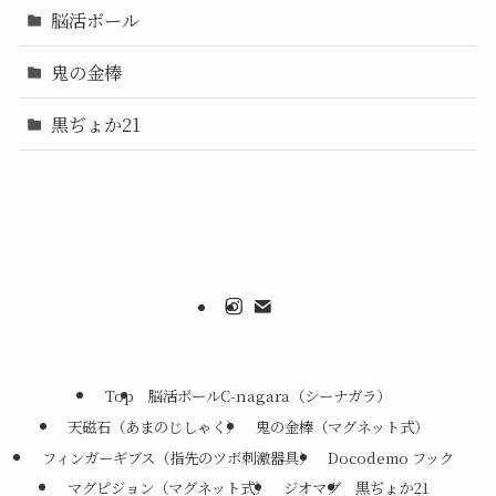
脳活ボール
鬼の金棒
黒ぢょか21
Top
脳活ボールC-nagara（シーナガラ）
天磁石（あまのじしゃく）
鬼の金棒（マグネット式）
フィンガーギブス（指先のツボ刺激器具）
Docodemo フック
マグピジョン（マグネット式）
ジオマグ
黒ぢょか21