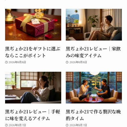
黒ぢょか21をギフトに選ぶ
黒ぢょか21レビュー｜家飲
ならここがポイント
みの味変アイテム
2026年8月8日
2026年8月8日
黒ぢょか21レビュー｜手軽
黒ぢょか21で作る贅沢な晩
に味を変えるアイテム
酌タイム
2026年8月7日
2026年8月7日