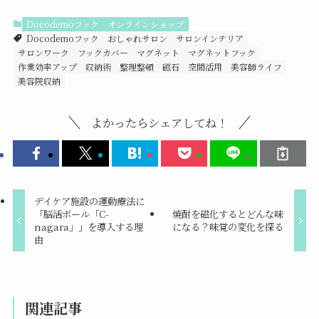
Docodemoフック
オンラインショップ
Docodemoフック
おしゃれサロン
サロンインテリア
サロンワーク
フックカバー
マグネット
マグネットフック
作業効率アップ
収納術
整理整頓
磁石
空間活用
美容師ライフ
美容院収納
よかったらシェアしてね！
デイケア施設の運動療法に
「脳活ボール「C-
焼酎を磁化するとどんな味
nagara」」を導入する理
になる？味覚の変化を探る
由
関連記事