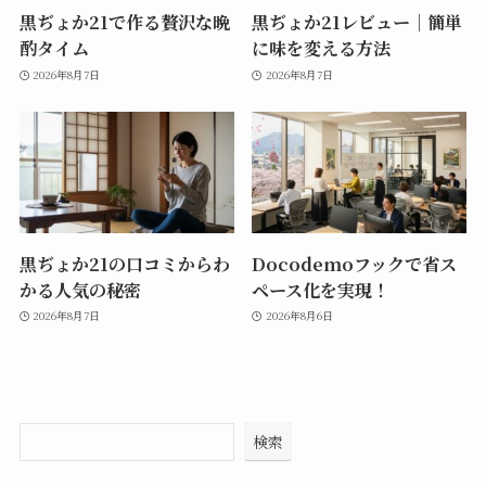
黒ぢょか21で作る贅沢な晩
黒ぢょか21レビュー｜簡単
酌タイム
に味を変える方法
2026年8月7日
2026年8月7日
黒ぢょか21の口コミからわ
Docodemoフックで省ス
かる人気の秘密
ペース化を実現！
2026年8月7日
2026年8月6日
検索