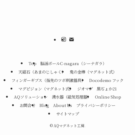
Top
脳活ボールC-nagara（シーナガラ）
天磁石（あまのじしゃく）
鬼の金棒（マグネット式）
フィンガーギブス（指先のツボ刺激器具）
Docodemo フック
マグピジョン（マグネット式）
ジオマグ
黒ぢょか21
AQソリューション
湧水器（磁気処理器）
Online Shop
お問合せ
Blog
About Us
プライバシーポリシー
サイトマップ
©
AQマグネット工房.