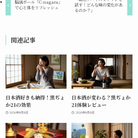
脳活ボール「C-nagara」
試す！どんな味の変化があ
で心と体をリフレッシュ
るのか？」
関連記事
日本酒好きも納得！黒ぢょ
日本酒が変わる？黒ぢょか
か21の効果
21体験レビュー
2026年8月8日
2026年8月8日