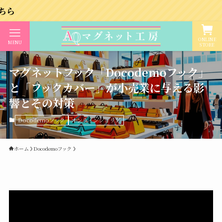
ONLINE
MENU
STORE
マグネットフック「Docodemoフック」
と「フックカバー」が小売業に与える影
響とその対策
Docodemoフック
オンラインショップ
ホーム
Docodemoフック