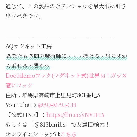
通じて、この製品のポテンシャルを最大限に引き
出すべきです。
———————————————————————-
AQマグネット工房
あなたも空間の魔術師に・・・掛ける・吊るすか
ら乗せる・置くへ
Docodemoフック(マグネット式)世界初！ガラス
窓にフック
住所：群馬県高崎市上里見町801番地5
You tube ⇒
@AQ-MAG-CH
【公式LINE】：
https://lin.ee/yNVIPLY
もしくは 「@813bmibs」で友達ID検索！
オンラインショップは
こちら