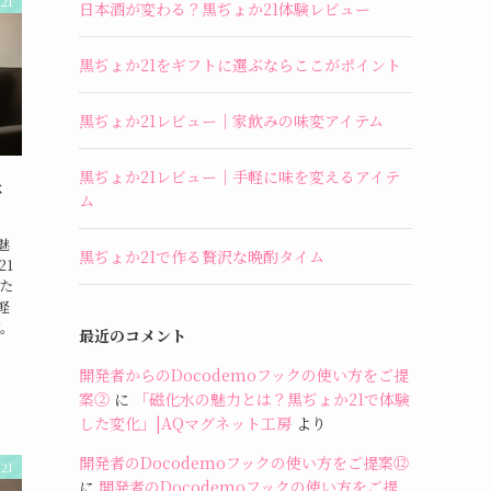
21
日本酒が変わる？黒ぢょか21体験レビュー
黒ぢょか21をギフトに選ぶならここがポイント
黒ぢょか21レビュー｜家飲みの味変アイテム
黒ぢょか21レビュー｜手軽に味を変えるアイテ
ょ
ム
魅
黒ぢょか21で作る贅沢な晩酌タイム
21
た
軽
す。
最近のコメント
開発者からのDocodemoフックの使い方をご提
案②
に
「磁化水の魅力とは？黒ぢょか21で体験
した変化」|AQマグネット工房
より
開発者のDocodemoフックの使い方をご提案⑫
21
に
開発者のDocodemoフックの使い方をご提