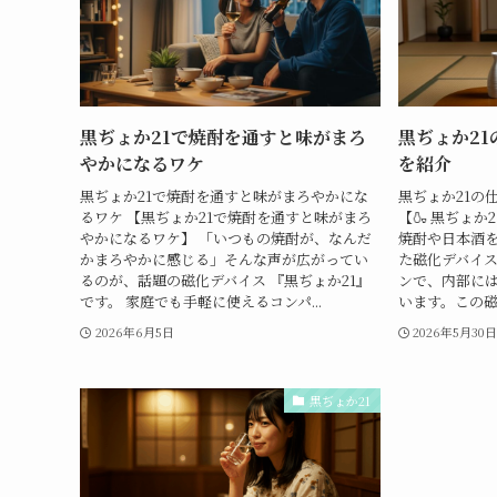
黒ぢょか21で焼酎を通すと味がまろ
黒ぢょか2
やかになるワケ
を紹介
黒ぢょか21で焼酎を通すと味がまろやかにな
黒ぢょか21の
るワケ 【黒ぢょか21で焼酎を通すと味がまろ
【🍶 黒ぢょか
やかになるワケ】 「いつもの焼酎が、なんだ
焼酎や日本酒
かまろやかに感じる」そんな声が広がってい
た磁化デバイス
るのが、話題の磁化デバイス 『黒ぢょか21』
ンで、内部に
です。 家庭でも手軽に使えるコンパ...
います。この磁
2026年6月5日
2026年5月30
黒ぢょか21