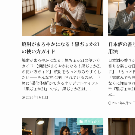
焼酎がまろやかになる！黒ぢょか21
日本酒の香
の使い方ガイド
用法
焼酎がまろやかになる！黒ぢょか21の使い方
日本酒の香りが
ガイド 【焼酎がまろやかになる！黒ぢょか21
香りを楽しむ
の使い方ガイド】 焼酎をもっと飲みやすくし
に】 「もっと
たい——そんな方に注目されているのが、手
「家飲みでも
軽に“磁化体験”ができるオリジナルアイテム
な方に注目さ
「黒ぢょか21」 です。 黒ぢょか21は、...
**『黒ぢょか
本...
2026年7月11日
2026年6月26
黒ぢょか21