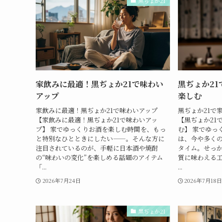
黒ぢょか21
家飲みに最適！黒ぢょか21で味わい
黒ぢょか2
アップ
楽しむ
家飲みに最適！黒ぢょか21で味わいアップ
黒ぢょか21で
【家飲みに最適！黒ぢょか21で味わいアッ
【黒ぢょか21
プ】 家でゆっくりお酒を楽しむ時間を、もっ
む】 家でゆっ
と特別なひとときにしたい——。そんな方に
は、今や多く
注目されているのが、手軽に日本酒や焼酎
タイム。せっ
の“味わいの変化”を楽しめる話題のアイテム
質に味わえる
「...
...
2026年7月24日
2026年7月18
黒ぢょか21