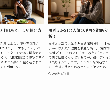
1の仕組みと正しい使い方
黒ぢょか21の人気の理由を徹底分
析！
仕組みと正しい使い方を紹介
黒ぢょか21の人気の理由を徹底分析！ 【
21とは？】 「黒ぢょか21」は、
ょか21の人気の理由を徹底分析！】 焼酎
をもっと楽しむために開発され
本酒を“もっとおいしく楽しみたい”という
です。ABS樹脂製の樽型デザイ
の間で話題になっているのが、磁化デバイ
はネオジム磁石が組み込まれて
「黒ぢょか21」です。シンプルな構造なが
力を利用して、...
ら、手軽に使えて飲み比べると違いがわ...
日
2026年5月9日