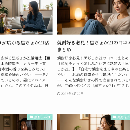
りが広がる黒ぢょか21活
焼酎好き必見！黒ぢょか21の口コ
まとめ
広がる黒ぢょか21活用法 【■
焼酎好き必見！黒ぢょか21の口コミまとめ
日本酒時間を、もう一歩上質
【焼酎をもっと楽しみたい方に話題の「黒
日本酒の香りを楽しみたい」
ょか21」】 「自宅で焼酎をまろやかに楽
特別感を味わいたい」——そん
たい」「お酒の時間を少し贅沢にしたい」
れているのが、磁化デバイス
——そんな焼酎好きの間で注目されている
21』です。このアイテムは、日
が、**磁化デバイス『黒ぢょか21』**です。.
2026年6月20日
日
黒ぢょか21
黒ぢょか