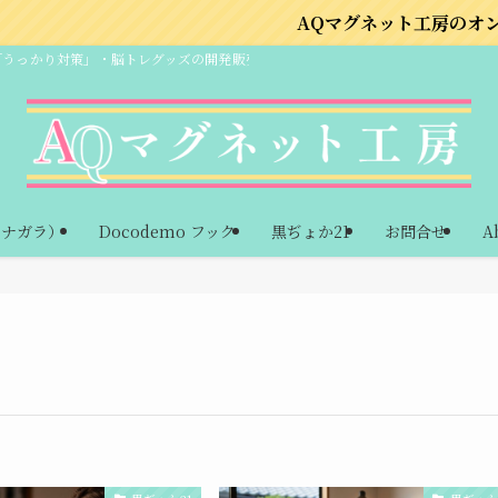
AQマグネット工房のオンラインショップは
「うっかり対策」・脳トレグッズの開発販売
ーナガラ）
Docodemo フック
黒ぢょか21
お問合せ
A