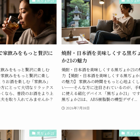
黒ぢょか21
黒ぢょか
1で家飲みをもっと贅沢に
焼酎・日本酒を美味しくする黒ぢ
か21の魅力
家飲みをもっと贅沢に楽しむ
焼酎・日本酒を美味しくする黒ぢょか21の
で家飲みをもっと贅沢に楽し
力 【焼酎・日本酒を美味しくする黒ぢょか
くりお酒を楽しむ「家飲み」
の魅力】 家飲みの時間をもっと心地よくし
の方にとって大切なリラックス
い──そんな方に注目されているのが、手
かくなら、普段のお酒をより上
に使える磁化デバイス 「黒ぢょか21」 で
工夫を取り入れてみませんか？
黒ぢょか21は、ABS樹脂製の樽型デザイ...
2026年7月18日
日
黒ぢょか21
黒ぢょか