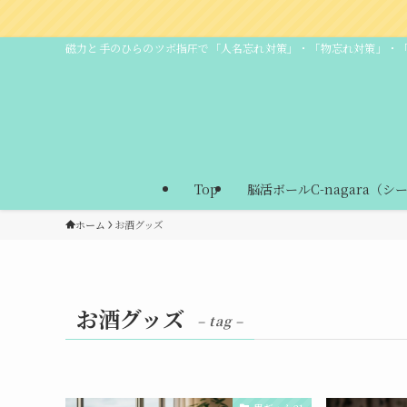
磁力と手のひらのツボ指圧で「人名忘れ対策」・「物忘れ対策」・
Top
脳活ボールC-nagara（シ
ホーム
お酒グッズ
お酒グッズ
– tag –