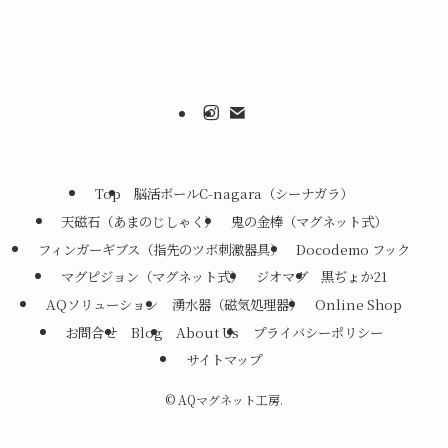
Top
脳活ボールC-nagara（シーナガラ）
天磁石（あまのじしゃく）
鬼の金棒（マグネット式）
フィンガーギブス（指先のツボ刺激器具）
Docodemo フック
マグピジョン（マグネット式）
ジオマグ
黒ぢょか21
AQソリューション
湧水器（磁気処理器）
Online Shop
お問合せ
Blog
About Us
プライバシーポリシー
サイトマップ
©
AQマグネット工房.