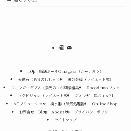
Top
脳活ボールC-nagara（シーナガラ）
天磁石（あまのじしゃく）
鬼の金棒（マグネット式）
フィンガーギブス（指先のツボ刺激器具）
Docodemo フック
マグピジョン（マグネット式）
ジオマグ
黒ぢょか21
AQソリューション
湧水器（磁気処理器）
Online Shop
お問合せ
Blog
About Us
プライバシーポリシー
サイトマップ