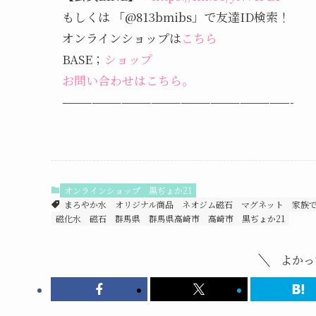
もしくは 「@813bmibs」で友達ID検索！
オンラインショップは
こちら
BASE；
ショップ
お問い合わせはこちら。
———————————————————————-
オンラインショップ
黒ぢょか21
まろやか水
オリジナル商品
ネオジム磁石
マグネット
家族
磁化水
磁石
群馬県
群馬県高崎市
高崎市
黒ぢょか21
よかっ