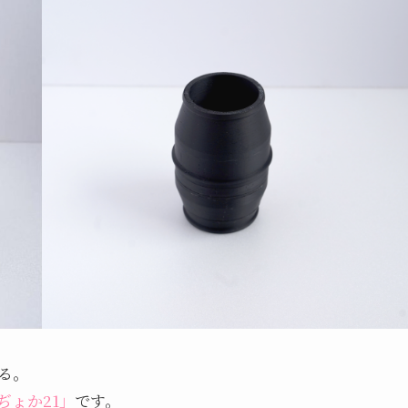
る。
ぢょか21」
です。