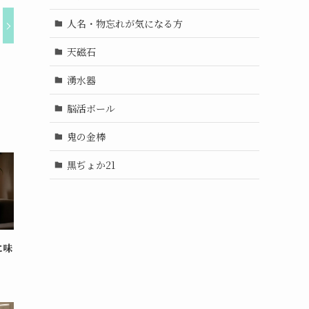
人名・物忘れが気になる方
天磁石
湧水器
脳活ボール
鬼の金棒
黒ぢょか21
に味