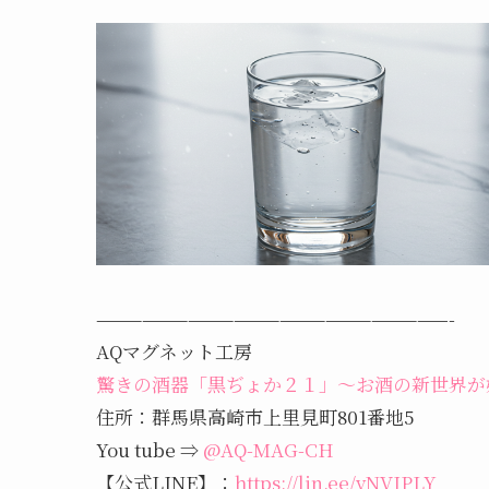
———————————————————————-
AQマグネット工房
驚きの酒器「黒ぢょか２１」～お酒の新世界が
住所：群馬県高崎市上里見町801番地5
You tube ⇒
@AQ-MAG-CH
【公式LINE】：
https://lin.ee/yNVIPLY