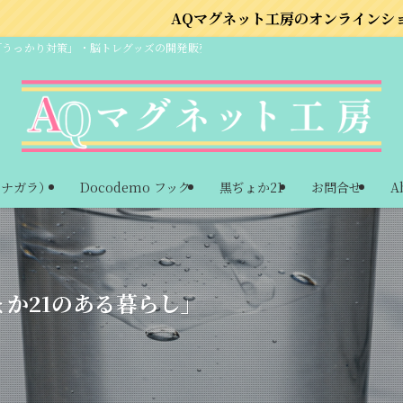
AQマグネット工房のオンラインショップはこちら
「うっかり対策」・脳トレグッズの開発販売
ーナガラ）
Docodemo フック
黒ぢょか21
お問合せ
A
か21のある暮らし」