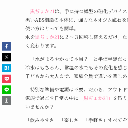
黒ぢょか21
は、手に持つ樽型の磁化デバイス
黒いABS樹脂の本体に、強力なネオジム磁石を
使い方はとっても簡単。
水を
黒ぢょか21
に２〜３回移し替えるだけ。た
く変わります。
「水がまろやかって本当？」と半信半疑だっ
冷水はもちろん、常温の水でもその変化を感じ
子どもから大人まで、家族全員で違いを楽しめ
特別な準備や電源は不要。だから、アウトド
家族で過ごす日常の中に
「黒ぢょか21」
を取り
いませんか？
「飲みやすさ」「楽しさ」「手軽さ」すべてを