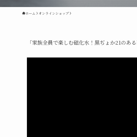
ホーム
オンラインショップ
「家族全員で楽しむ磁化水！黒ぢょか21のあ