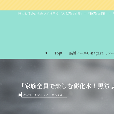
磁力と手のひらのツボ指圧で「人名忘れ対策」・「物忘れ対策」・
Top
脳活ボールC-nagara（シ
「家族全員で楽しむ磁化水！黒ぢょ
オンラインショップ
黒ぢょか21