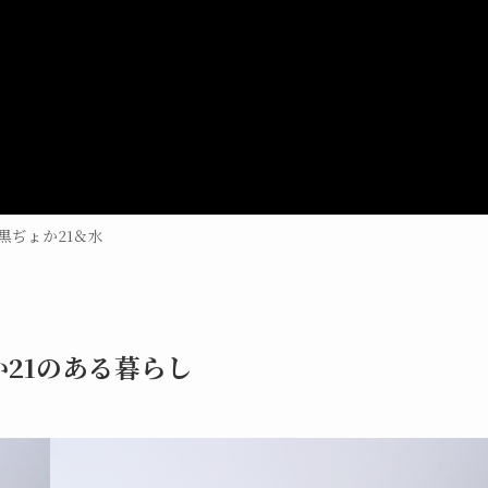
黒ぢょか21＆水
21のある暮らし