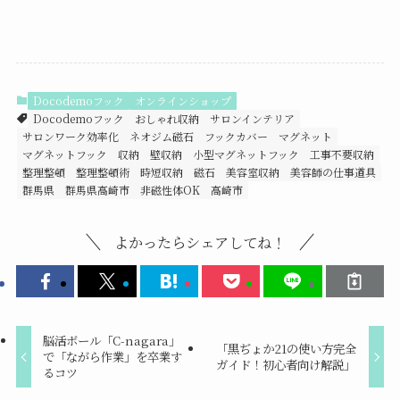
Docodemoフック
オンラインショップ
Docodemoフック
おしゃれ収納
サロンインテリア
サロンワーク効率化
ネオジム磁石
フックカバー
マグネット
マグネットフック
収納
壁収納
小型マグネットフック
工事不要収納
整理整頓
整理整頓術
時短収納
磁石
美容室収納
美容師の仕事道具
群馬県
群馬県高崎市
非磁性体OK
高崎市
よかったらシェアしてね！
脳活ボール「C-nagara」
「黒ぢょか21の使い方完全
で「ながら作業」を卒業す
ガイド！初心者向け解説」
るコツ