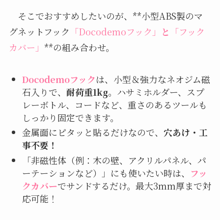
そこでおすすめしたいのが、**小型ABS製のマ
グネットフック
「Docodemoフック」
と
「フック
カバー」
**の組み合わせ。
Docodemoフック
は、小型＆強力なネオジム磁
石入りで、
耐荷重1kg
。ハサミホルダー、スプ
レーボトル、コードなど、重さのあるツールも
しっかり固定できます。
金属面にピタッと貼るだけなので、
穴あけ・工
事不要！
「非磁性体（例：木の壁、アクリルパネル、パ
ーテーションなど）」にも使いたい時は、
フッ
クカバー
でサンドするだけ。最大3mm厚まで対
応可能！