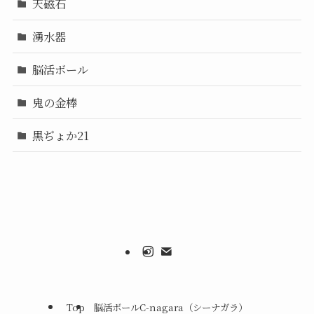
天磁石
湧水器
脳活ボール
鬼の金棒
黒ぢょか21
Top
脳活ボールC-nagara（シーナガラ）