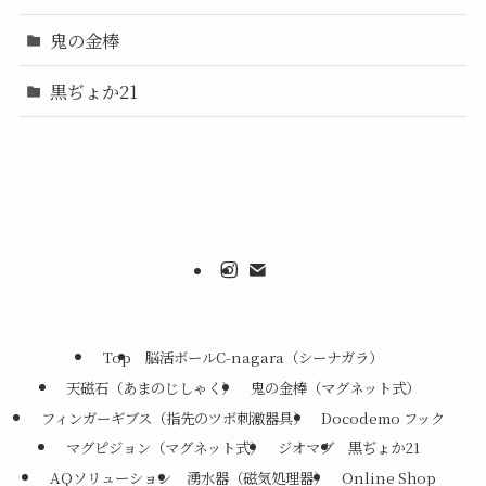
鬼の金棒
黒ぢょか21
Top
脳活ボールC-nagara（シーナガラ）
天磁石（あまのじしゃく）
鬼の金棒（マグネット式）
フィンガーギブス（指先のツボ刺激器具）
Docodemo フック
マグピジョン（マグネット式）
ジオマグ
黒ぢょか21
AQソリューション
湧水器（磁気処理器）
Online Shop