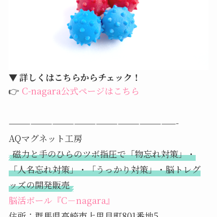
▼ 詳しくはこちらからチェック！
👉
C-nagara公式ページはこちら
———————————————————————-
AQマグネット工房
磁力と手のひらのツボ指圧で「物忘れ対策」・
「人名忘れ対策」・「うっかり対策」・脳トレグ
ッズの開発販売
脳活ボール『C－nagara』
住所：群馬県高崎市上里見町801番地5