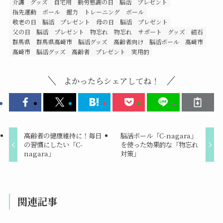
介護 グッズ 自宅用
勤労感謝の日 脳活 プレゼント
指先運動 ボール
握力 トレーニング ボール
敬老の日 脳活 プレゼント
母の日 脳活 プレゼント
父の日 脳活 プレゼント
物忘れ
物忘れ サポート グッズ
磁石
群馬県
群馬県高崎市
脳活グッズ 高齢者向け
脳活ボール
高崎市
高崎市 脳活グッズ
高齢者 プレゼント 実用的
よかったらシェアしてね！
高齢者の健康維持に！毎日
脳活ボール「C-nagara」
の習慣にしたい「C-
を使った効果的な「物忘れ
nagara」
対策」
関連記事