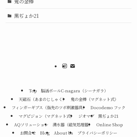
鬼の金棒
黒ぢょか21
Top
脳活ボールC-nagara（シーナガラ）
天磁石（あまのじしゃく）
鬼の金棒（マグネット式）
フィンガーギブス（指先のツボ刺激器具）
Docodemo フック
マグピジョン（マグネット式）
ジオマグ
黒ぢょか21
AQソリューション
湧水器（磁気処理器）
Online Shop
お問合せ
Blog
About Us
プライバシーポリシー