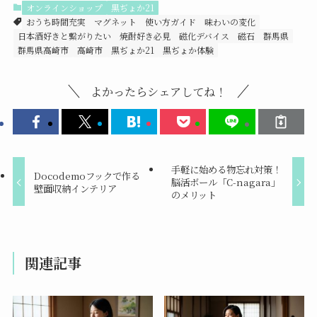
オンラインショップ
黒ぢょか21
おうち時間充実
マグネット
使い方ガイド
味わいの変化
日本酒好きと繋がりたい
焼酎好き必見
磁化デバイス
磁石
群馬県
群馬県高崎市
高崎市
黒ぢょか21
黒ぢょか体験
よかったらシェアしてね！
手軽に始める物忘れ対策！
Docodemoフックで作る
脳活ボール「C-nagara」
壁面収納インテリア
のメリット
関連記事