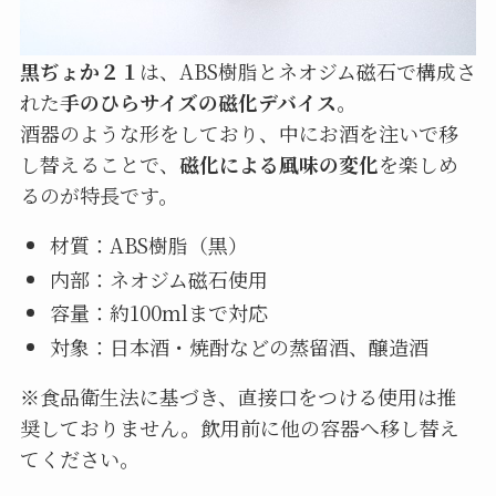
黒ぢょか２１
は、ABS樹脂とネオジム磁石で構成さ
れた
手のひらサイズの磁化デバイス
。
酒器のような形をしており、中にお酒を注いで移
し替えることで、
磁化による風味の変化
を楽しめ
るのが特長です。
材質：ABS樹脂（黒）
内部：ネオジム磁石使用
容量：約100mlまで対応
対象：日本酒・焼酎などの蒸留酒、醸造酒
※食品衛生法に基づき、直接口をつける使用は推
奨しておりません。飲用前に他の容器へ移し替え
てください。