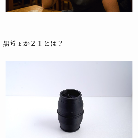
黒ぢょか２１とは？