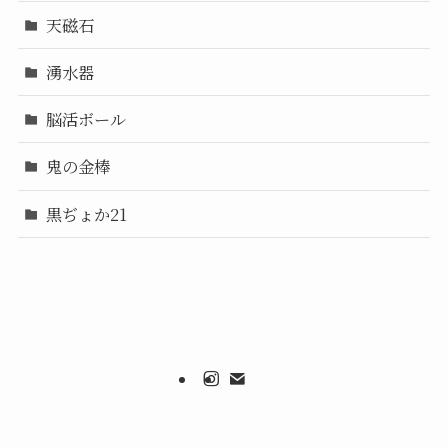
天磁石
湧水器
脳活ボール
鬼の金棒
黒ぢょか21