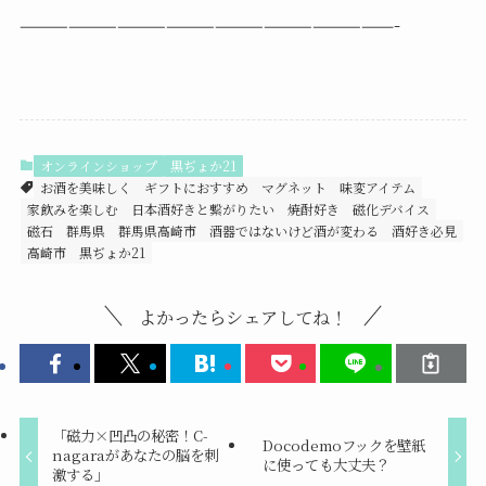
———————————————————————-
オンラインショップ
黒ぢょか21
お酒を美味しく
ギフトにおすすめ
マグネット
味変アイテム
家飲みを楽しむ
日本酒好きと繋がりたい
焼酎好き
磁化デバイス
磁石
群馬県
群馬県高崎市
酒器ではないけど酒が変わる
酒好き必見
高崎市
黒ぢょか21
よかったらシェアしてね！
「磁力×凹凸の秘密！C-
Docodemoフックを壁紙
nagaraがあなたの脳を刺
に使っても大丈夫？
激する」